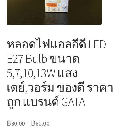
Marvel electric
Miro
Link
หลอดไฟแอลอีดี LED
Download Catalog
E27 Bulb ขนาด
รับเหมาออกแบบติดตั้ง
5,7,10,13W แสง
Expand
เดย์,วอร์ม ของดี ราคา
มุมแชร์ความรู้
child
menu
ถูก แบรนด์ GATA
วิธีการชำระเงิน
การจัดส่งสินค้า
฿
30.00
–
฿
60.00