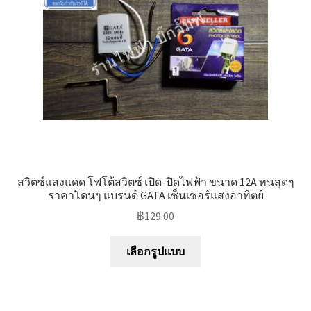
สวิตซ์แสงแดด โฟโต้สวิตซ์ เปิด-ปิดไฟฟ้า ขนาด 12A ทนสุดๆ
ราคาโดนๆ แบรนด์ GATA เซ็นเซอร์แสงอาทิตย์
฿
129.00
This
เลือกรูปแบบ
product
has
multiple