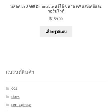
หลอด LED A60 Dimmable หรี่ได้ ขนาด 9W แสงเดย์และ
วอร์มไวท์
฿
159.00
This
เลือกรูปแบบ
product
has
multiple
variants.
The
options
แบรนด์สินค้า
may
be
chosen
CCS
on
Claro
the
product
EVE Lighting
page