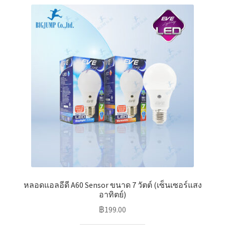
variants.
The
options
may
be
chosen
on
the
product
page
หลอดแอลอีดี A60 Sensor ขนาด 7 วัตต์ (เซ็นเซอร์แสง
อาทิตย์)
฿
199.00