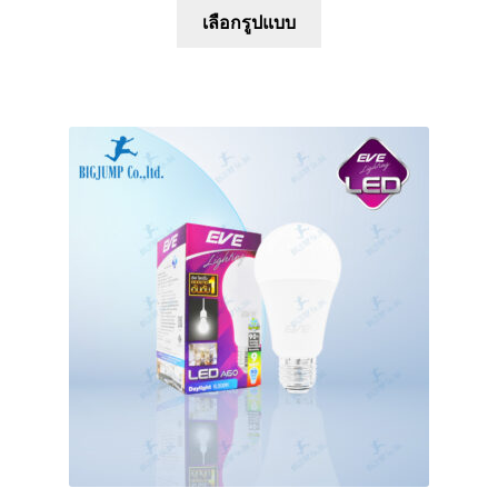
This
เลือกรูปแบบ
product
has
multiple
variants.
The
options
may
be
chosen
on
the
product
page