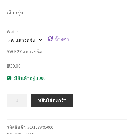
เลือกรุ่น
Watts
ล้างค่า
5W E27 แสงวอร์ม
฿
30.00
มีสินค้าอยู่ 1000
จำนวน
หยิบใส่ตะกร้า
หลอด
ไฟ
แอ
ล
รหัสสินค้า:
50ATL2W05000
หมวดหมู่:
GATA