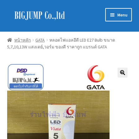
Skip
Skip
Menu
to
to
navigation
content
Schneider Electric
หน้าหลัก
GATA
หลอดไฟแอลอีดี LED E27 Bulb ขนาด
5,7,10,13W แสงเดย์,วอร์ม ของดี ราคาถูก แบรนด์ GATA
Philips Lighting
EVE Lighting
MEAN WELL
Mitsubishi
LUXRAM
GATA