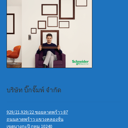
บริษัท บิ๊กจั๊มพ์ จำกัด
929/21,929/22 ซอยลาดพร้าว 87
ถนนลาดพร้าว แขวงคลองจั่น
เขตบางกะปิ กทม 10240