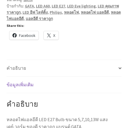
อีดี
ป้ายกำกับ:
GATA
,
LED A60
,
LED E27
,
LED Eve lighting
,
LED คุณภาพ
LED
ราคาถูก
,
LED อีฟ ไลท์ติ้ง
,
Philips
,
หลอดไฟ
,
หลอดไฟ แอลอีดี
,
หลอด
E27
ไฟแอลอีดี
,
แอลอีดี ราคาถูก
Bulb
Share this:
ขนาด
Facebook
X
5,7,10,13W
แสง
เดย์,วอร์ม
ของดี
ราคา
คำอธิบาย
ถูก
แบรนด์
ข้อมูลเพิ่มเติม
GATA
ชิ้น
คำอธิบาย
หลอดไฟแอลอีดี LED E27 Bulb ขนาด 5,7,10,13W แสง
เดย์,วอร์ม ของดี ราคาถูก แบรนด์ GATA