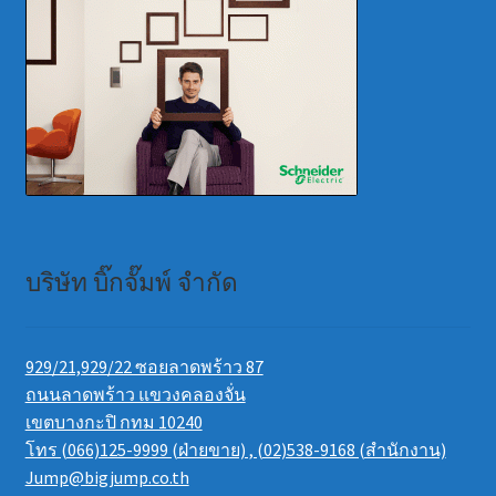
บริษัท บิ๊กจั๊มพ์ จำกัด
929/21,929/22 ซอยลาดพร้าว 87
ถนนลาดพร้าว แขวงคลองจั่น
เขตบางกะปิ กทม 10240
โทร (066)125-9999 (ฝ่ายขาย) , (02)538-9168 (สำนักงาน)
Jump@bigjump.co.th