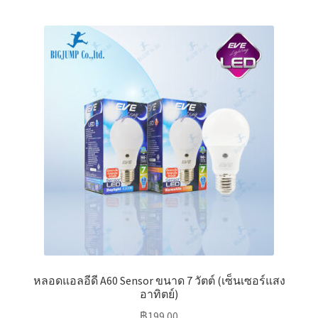
multiple
variants.
The
options
may
be
chosen
on
the
product
page
หลอดแอลอีดี A60 Sensor ขนาด 7 วัตต์ (เซ็นเซอร์แสง
อาทิตย์)
฿
199.00