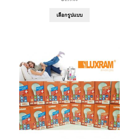
This
เลือกรูปแบบ
product
has
multiple
variants.
The
options
may
be
chosen
on
the
product
page