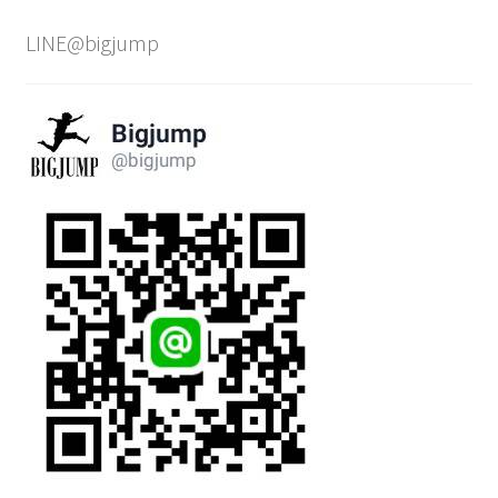
สุด
LINE@bigjump