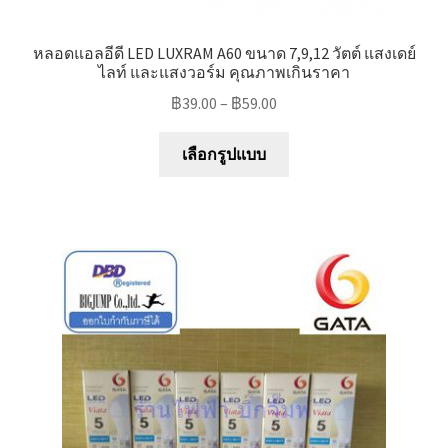
หลอดแอลอีดี LED LUXRAM A60 ขนาด 7,9,12 วัตต์ แสงเดย์
ไลท์ และแสงวอร์ม คุณภาพเกินราคา
฿
39.00
–
฿
59.00
This
เลือกรูปแบบ
product
has
multiple
variants.
The
options
may
be
chosen
on
the
product