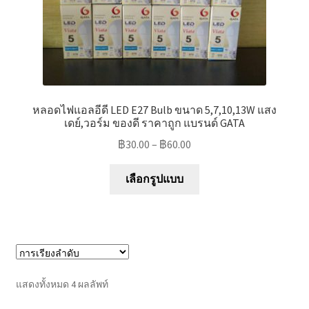
page
หลอดไฟแอลอีดี LED E27 Bulb ขนาด 5,7,10,13W แสง
เดย์,วอร์ม ของดี ราคาถูก แบรนด์ GATA
฿
30.00
–
฿
60.00
This
เลือกรูปแบบ
product
has
multiple
variants.
The
options
แสดงทั้งหมด 4 ผลลัพท์
may