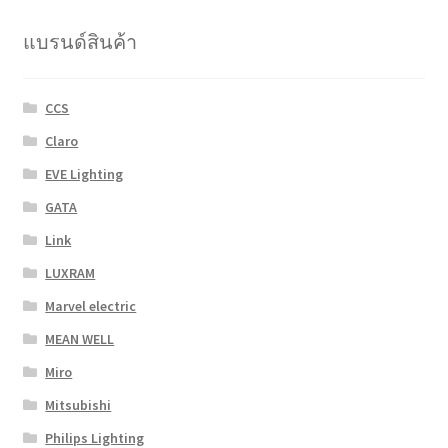
be
chosen
แบรนด์สินค้า
on
the
product
CCS
page
Claro
EVE Lighting
GATA
Link
LUXRAM
Marvel electric
MEAN WELL
Miro
Mitsubishi
Philips Lighting