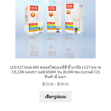
Marvel electric
Miro
Link
Download Catalog
รับเหมาออกแบบติดตั้ง
LED E27 blub A60 หลอดไฟแอลอีดี ขั้วเกลียว E27 ขนาด
Expand
มุมแชร์ความรู้
7,9,12W แสงขาวเดย์ 6500K รุ่น 30,000 ชม แบรนด์ CCS
สินค้ามี มอก.
child
menu
฿
29.00
–
฿
39.00
วิธีการชำระเงิน
This
เลือกรูปแบบ
การจัดส่งสินค้า
product
has