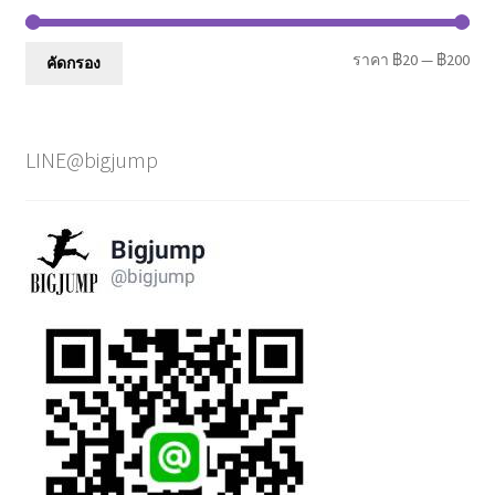
รา
รา
ราคา
฿20
—
฿200
คัดกรอง
ต่ำ
สูงส
สุด
LINE@bigjump