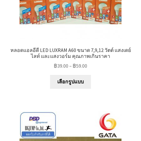
page
หลอดแอลอีดี LED LUXRAM A60 ขนาด 7,9,12 วัตต์ แสงเดย์
ไลท์ และแสงวอร์ม คุณภาพเกินราคา
฿
39.00
–
฿
59.00
This
เลือกรูปแบบ
product
has
multiple
variants.
The
options
may