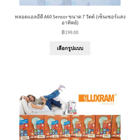
หลอดแอลอีดี A60 Sensor ขนาด 7 วัตต์ (เซ็นเซอร์แสง
อาทิตย์)
฿
199.00
This
เลือกรูปแบบ
product
has
multiple
variants.
The
options
may
be
chosen
on
the
product