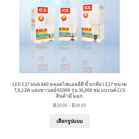
Marvel electric
Miro
Link
Download Catalog
รับเหมาออกแบบติดตั้ง
LED E27 blub A60 หลอดไฟแอลอีดี ขั้วเกลียว E27 ขนาด
Expand
มุมแชร์ความรู้
7,9,12W แสงขาวเดย์ 6500K รุ่น 30,000 ชม แบรนด์ CCS
สินค้ามี มอก.
child
menu
฿
29.00
–
฿
39.00
วิธีการชำระเงิน
This
เลือกรูปแบบ
การจัดส่งสินค้า
product
has