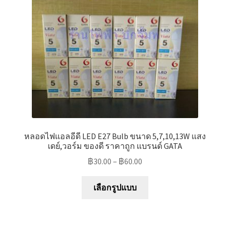
be
chosen
on
the
product
page
หลอดไฟแอลอีดี LED E27 Bulb ขนาด 5,7,10,13W แสง
เดย์,วอร์ม ของดี ราคาถูก แบรนด์ GATA
฿
30.00
–
฿
60.00
This
เลือกรูปแบบ
product
has
multiple