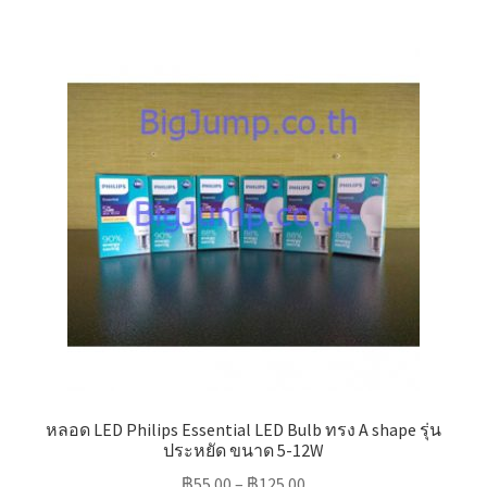
multiple
variants.
The
options
may
be
chosen
on
the
product
page
หลอด LED Philips Essential LED Bulb ทรง A shape รุ่น
ประหยัด ขนาด 5-12W
฿
55.00
–
฿
125.00