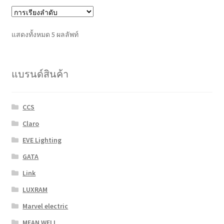
variants.
The
options
แสดงทั้งหมด 5 ผลลัพท์
may
be
chosen
แบรนด์สินค้า
on
the
product
CCS
page
Claro
EVE Lighting
GATA
Link
LUXRAM
Marvel electric
MEAN WELL