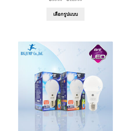
This
เลือกรูปแบบ
product
has
multiple
variants.
The
options
may
be
chosen
on
the
product
page