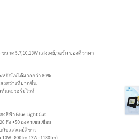
 ขนาด 5,7,10,13W แสงเดย์,วอร์ม ของดี ราคา
ะหยัดไฟได้มากกว่า 80%
สงสว่างที่มากขึ้น
ไลท์และวอร์มไวท์
งสีฟ้า Blue Light Cut
20 ถึง +50 องศาเซสเซียส
ยบกับแสงเดย์สีขาว
,10W=800lm,13W=1180lm)