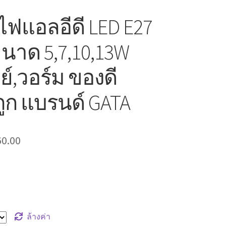
ฟแอลอีดี LED E27
ขนาด 5,7,10,13W
์,วอร์ม ของดี
ูก แบรนด์ GATA
60.00
ล้างค่า