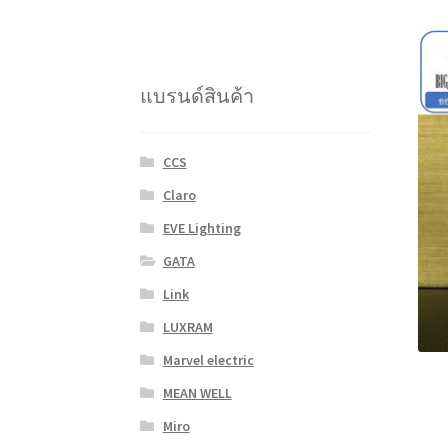
แบรนด์สินค้า
CCS
Claro
EVE Lighting
GATA
Link
LUXRAM
Marvel electric
MEAN WELL
Miro