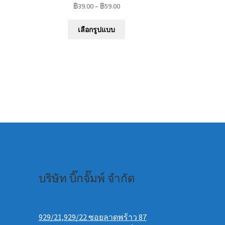
฿
39.00
–
฿
59.00
This
เลือกรูปแบบ
product
uct
has
multiple
iple
variants.
nts.
The
options
ons
may
be
chosen
en
on
the
product
uct
page
บริษัท บิ๊กจั๊มพ์ จำกัด
e
929/21,929/22 ซอยลาดพร้าว 87