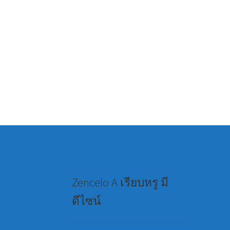
Zencelo A เรียบหรู มี
ดีไซน์