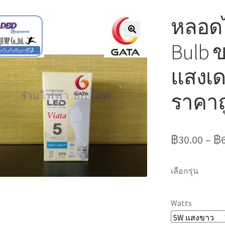
หลอดไ
Bulb 
แสงเดย
ราคาถ
฿
30.00
–
฿
เลือกรุ่น
Watts