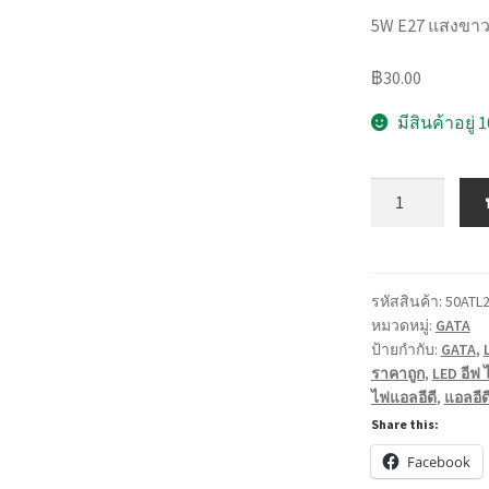
5W E27 แสงขา
฿
30.00
มีสินค้าอยู่ 
จำนวน
หลอด
ไฟ
แอ
ล
รหัสสินค้า:
50ATL
หมวดหมู่:
GATA
อีดี
ป้ายกำกับ:
GATA
,
LED
ราคาถูก
,
LED อีฟ ไ
E27
ไฟแอลอีดี
,
แอลอีด
Bulb
Share this:
ขนาด
Facebook
5,7,10,13W