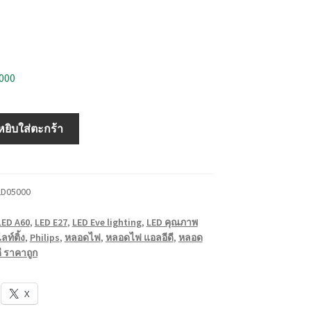
ว
1000
หยิบใส่ตะกร้า
2D05000
LED A60
,
LED E27
,
LED Eve lighting
,
LED คุณภาพ
ลท์ติ้ง
,
Philips
,
หลอดไฟ
,
หลอดไฟ แอลอีดี
,
หลอด
ี ราคาถูก
X