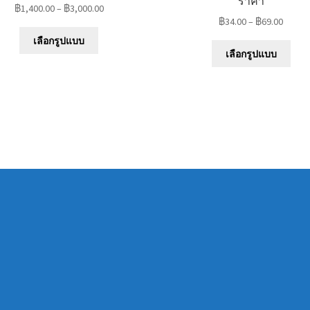
ราคา
฿
1,400.00
–
฿
3,000.00
฿
34.00
–
฿
69.00
This
เลือกรูปแบบ
This
product
เลือกรูปแบบ
prod
has
has
multiple
mult
variants.
varia
The
The
options
opti
may
may
be
be
chosen
chos
on
on
the
the
product
prod
page
pag