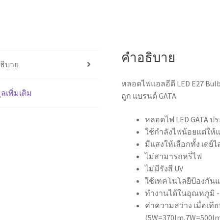
แสง
เดย์,วอร์ม
ของดี
ราคา
ถูก
คำอธิบาย
แบรนด์
ธิบาย
GATA
หลอดไฟแอลอีดี LED E27 Bulb
ชิ้น
ูลเพิ่มเติม
ถูก แบรนด์ GATA
หลอดไฟ LED GATA ปร
ใช้กำลังไฟน้อยแต่ให้แ
มีแสงให้เลือกทั้ง เดย์
ไม่สามารถหรี่ไฟ
ไม่มีรังสี UV
ใช้เทคโนโลยีป้องกันแส
ทำงานได้ในอุณหภูมิ -
ค่าความสว่าง เมื่อเที
(5W=370lm,7W=500lm