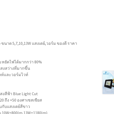
 ขนาด 5,7,10,13W แสงเดย์,วอร์ม ของดี ราคา
ะหยัดไฟได้มากกว่า 80%
สงสว่างที่มากขึ้น
ไลท์และวอร์มไวท์
งสีฟ้า Blue Light Cut
20 ถึง +50 องศาเซสเซียส
ยบกับแสงเดย์สีขาว
,10W=800lm,13W=1180lm)