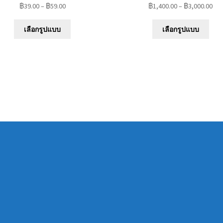
฿
39.00
–
฿
59.00
฿
1,400.00
–
฿
3,000.00
This
This
เลือกรูปแบบ
เลือกรูปแบบ
product
prod
has
has
multiple
mult
variants.
varia
The
The
options
opti
may
may
be
be
chosen
chos
on
on
the
the
product
prod
page
pag