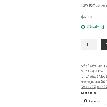
13W E27 แสงข
฿
60.00
มีสินค้าอยู่ 
จำนวน
หลอด
ไฟ
แอ
ล
รหัสสินค้า:
50ATL
หมวดหมู่:
GATA
อีดี
ป้ายกำกับ:
GATA
,
LED
ราคาถูก
,
LED อีฟ ไ
E27
ไฟแอลอีดี
,
แอลอีด
Bulb
Share this:
ขนาด
Facebook
5,7,10,13W