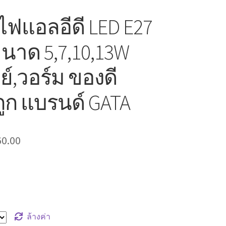
ฟแอลอีดี LED E27
ขนาด 5,7,10,13W
์,วอร์ม ของดี
ูก แบรนด์ GATA
60.00
ล้างค่า