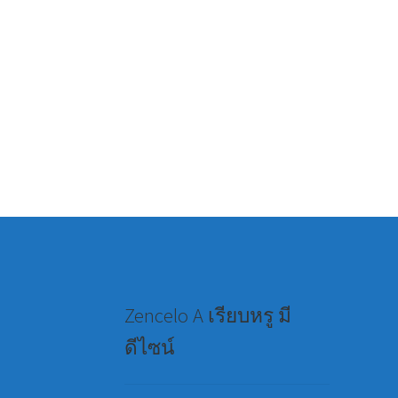
Zencelo A เรียบหรู มี
ดีไซน์