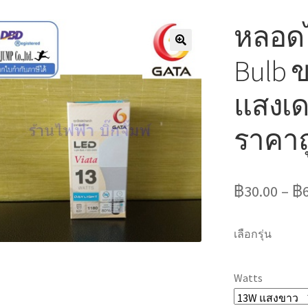
หลอดไ
Bulb 
แสงเดย
ราคาถ
฿
30.00
–
฿
เลือกรุ่น
Watts