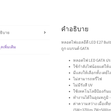
แสง
เดย์,วอร์ม
ของดี
ราคา
ถูก
คำอธิบาย
แบรนด์
ธิบาย
GATA
หลอดไฟแอลอีดี LED E27 Bulb
ชิ้น
ูลเพิ่มเติม
ถูก แบรนด์ GATA
หลอดไฟ LED GATA ปร
ใช้กำลังไฟน้อยแต่ให้แ
มีแสงให้เลือกทั้ง เดย์
ไม่สามารถหรี่ไฟ
ไม่มีรังสี UV
ใช้เทคโนโลยีป้องกันแส
ทำงานได้ในอุณหภูมิ -
ค่าความสว่าง เมื่อเที
(5W=370lm,7W=500lm