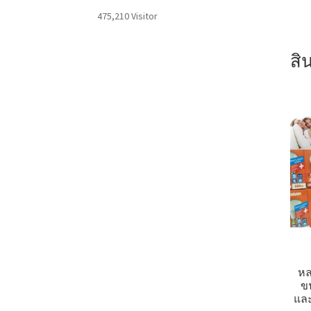
475,210 Visitor
สิน
หล
ขน
แล