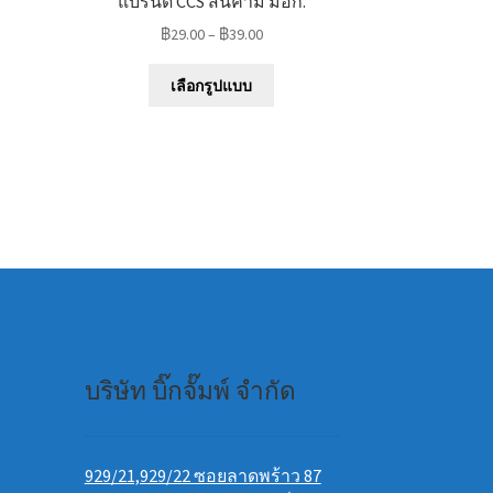
แบรนด์ CCS สินค้ามี มอก.
฿
29.00
–
฿
39.00
This
uct
เลือกรูปแบบ
product
has
iple
multiple
nts.
variants.
The
ons
options
may
be
en
chosen
on
the
uct
product
e
บริษัท บิ๊กจั๊มพ์ จำกัด
page
929/21,929/22 ซอยลาดพร้าว 87