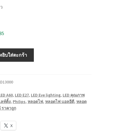
าว
985
หยิบใส่ตะกร้า
2D13000
LED A60
,
LED E27
,
LED Eve lighting
,
LED คุณภาพ
ลท์ติ้ง
,
Philips
,
หลอดไฟ
,
หลอดไฟ แอลอีดี
,
หลอด
ี ราคาถูก
X