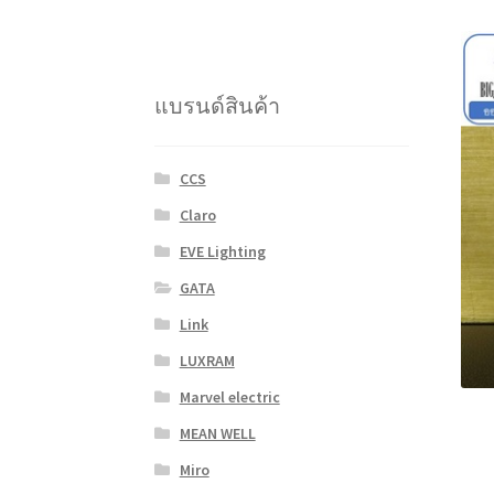
แบรนด์สินค้า
CCS
Claro
EVE Lighting
GATA
Link
LUXRAM
Marvel electric
MEAN WELL
Miro