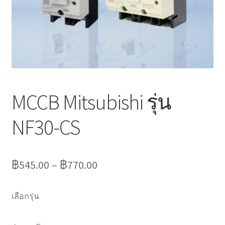
Marvel electric
Miro
Link
Download Catalog
MCCB Mitsubishi รุ่น
รับเหมาออกแบบติดตั้ง
NF30-CS
Expand
มุมแชร์ความรู้
child
฿
545.00
–
฿
770.00
menu
วิธีการชำระเงิน
เลือกรุ่น
การจัดส่งสินค้า