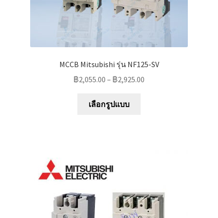
MCCB Mitsubishi รุ่น NF125-SV
฿
2,055.00
–
฿
2,925.00
This
เลือกรูปแบบ
product
has
multiple
variants.
The
options
may
be
chosen