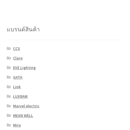
multiple
variants.
The
options
แบรนด์สินค้า
may
be
chosen
CCS
on
Claro
the
product
EVE Lighting
page
GATA
Link
LUXRAM
Marvel electric
MEAN WELL
Miro