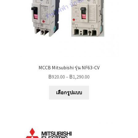
on
the
product
page
MCCB Mitsubishi รุ่น NF63-CV
฿
920.00
–
฿
1,290.00
This
เลือกรูปแบบ
product
has
multiple
variants.
The
options