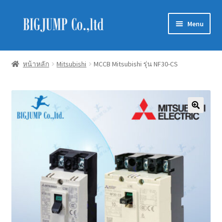
Skip
Skip
Menu
to
to
navigation
content
Schneider Electric
หน้าหลัก
Mitsubishi
MCCB Mitsubishi รุ่น NF30-CS
Philips Lighting
EVE Lighting
MEAN WELL
Mitsubishi
LUXRAM
GATA