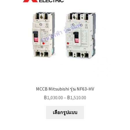
may
be
chosen
on
the
product
page
MCCB Mitsubishi รุ่น NF63-HV
฿
1,030.00
–
฿
1,510.00
This
เลือกรูปแบบ
product
has