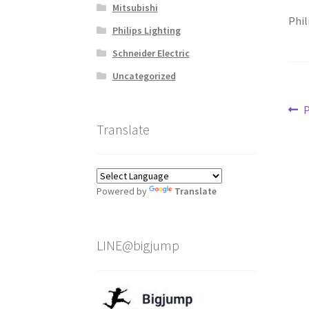
Mitsubishi
Phil
Philips Lighting
Schneider Electric
Uncategorized
แ
P
P
p
Translate
เร
Powered by
Translate
LINE@bigjump