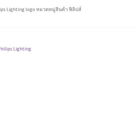
ips Lighting logo หมวดหมู่สินค้า ฟิลิปส์
นะแนว
revious
hilips Lighting
ost:
ื่อง