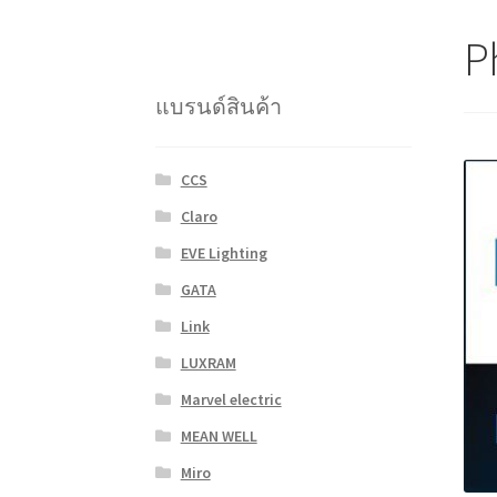
Ph
แบรนด์สินค้า
CCS
Claro
EVE Lighting
GATA
Link
LUXRAM
Marvel electric
MEAN WELL
Miro