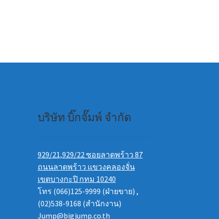
บริษัท บิ๊กจั๊มพ์ จำกัด
929/21,929/22 ซอยลาดพร้าว 87
ถนนลาดพร้าว แขวงคลองจั่น
เขตบางกะปิ กทม 10240
โทร (066)125-9999 (ฝ่ายขาย) ,
(02)538-9168 (สำนักงาน)
Jump@bigjump.co.th