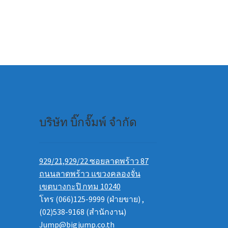
บริษัท บิ๊กจั๊มพ์ จำกัด
929/21,929/22 ซอยลาดพร้าว 87
ถนนลาดพร้าว แขวงคลองจั่น
เขตบางกะปิ กทม 10240
โทร (066)125-9999 (ฝ่ายขาย) ,
(02)538-9168 (สำนักงาน)
Jump@bigjump.co.th