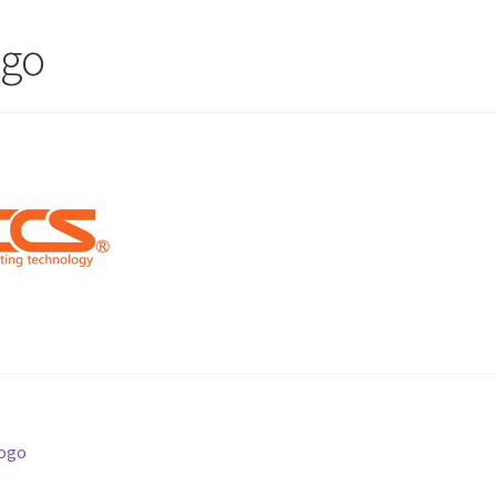
ogo
นะแนว
revious
logo
ost: