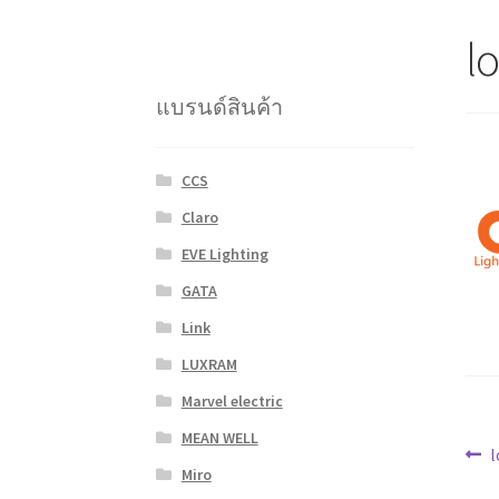
l
แบรนด์สินค้า
CCS
Claro
EVE Lighting
GATA
Link
LUXRAM
Marvel electric
MEAN WELL
แ
P
Miro
p