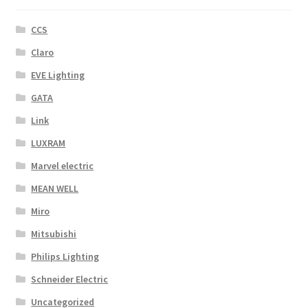
CCS
Claro
EVE Lighting
GATA
Link
LUXRAM
Marvel electric
MEAN WELL
Miro
Mitsubishi
Philips Lighting
Schneider Electric
Uncategorized