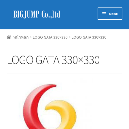
Skip
Skip
Menu
to
to
navigation
content
Schneider Electric
หน้าหลัก
LOGO GATA 330×330
LOGO GATA 330×330
Philips Lighting
LOGO GATA 330×330
EVE Lighting
MEAN WELL
Mitsubishi
LUXRAM
GATA