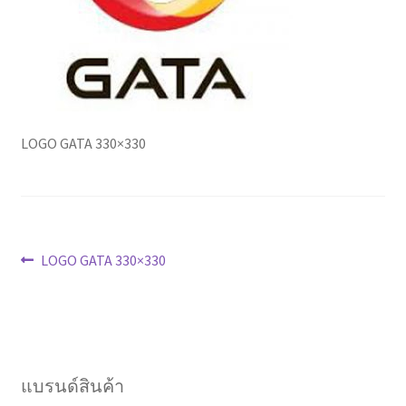
Marvel electric
Miro
Link
LOGO GATA 330×330
Download Catalog
รับเหมาออกแบบติดตั้ง
แนะแนว
Expand
Previous
LOGO GATA 330×330
มุมแชร์ความรู้
child
post:
เรื่อง
menu
วิธีการชำระเงิน
การจัดส่งสินค้า
แบรนด์สินค้า