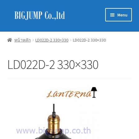
Skip
Skip
Menu
to
to
navigation
content
Schneider Electric
หน้าหลัก
LD022D-2 330×330
LD022D-2 330×330
Philips Lighting
LD022D-2 330×330
EVE Lighting
MEAN WELL
Mitsubishi
LUXRAM
GATA