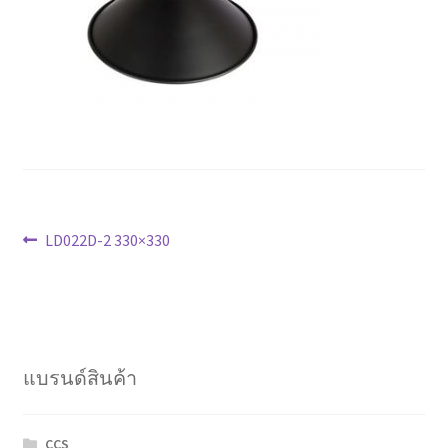
Marvel electric
Miro
Link
Download Catalog
แนะแนว
รับเหมาออกแบบติดตั้ง
Previous
LD022D-2 330×330
post:
เรื่อง
Expand
มุมแชร์ความรู้
child
menu
วิธีการชำระเงิน
แบรนด์สินค้า
การจัดส่งสินค้า
CCS