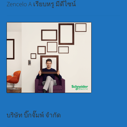
Zencelo A เรียบหรู มีดีไซน์
บริษัท บิ๊กจั๊มพ์ จำกัด