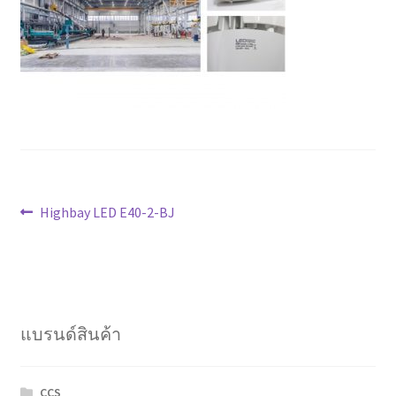
Marvel electric
Miro
Link
Download Catalog
แนะแนว
รับเหมาออกแบบติดตั้ง
Previous
Highbay LED E40-2-BJ
post:
เรื่อง
Expand
มุมแชร์ความรู้
child
menu
วิธีการชำระเงิน
แบรนด์สินค้า
การจัดส่งสินค้า
CCS