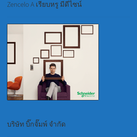
Zencelo A เรียบหรู มีดีไซน์
บริษัท บิ๊กจั๊มพ์ จำกัด