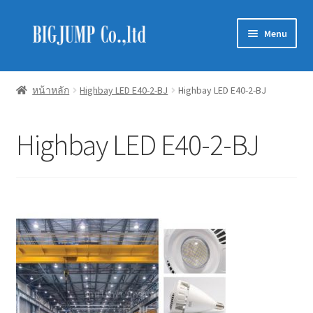
Skip
Skip
Menu
to
to
navigation
content
Schneider Electric
หน้าหลัก
Highbay LED E40-2-BJ
Highbay LED E40-2-BJ
Philips Lighting
Highbay LED E40-2-BJ
EVE Lighting
MEAN WELL
Mitsubishi
LUXRAM
GATA