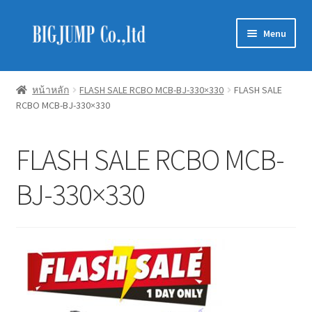
Skip
Skip
Menu
to
to
navigation
content
Schneider Electric
หน้าหลัก
FLASH SALE RCBO MCB-BJ-330×330
FLASH SALE
RCBO MCB-BJ-330×330
Philips Lighting
EVE Lighting
FLASH SALE RCBO MCB-
MEAN WELL
BJ-330×330
Mitsubishi
LUXRAM
GATA