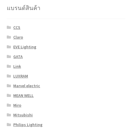
แบรนด์สินค้า
CCS
Claro
EVE Lighting
GATA
Link
LUXRAM
Marvel electric
MEAN WELL
Miro
Mitsubishi
Philips Lighting