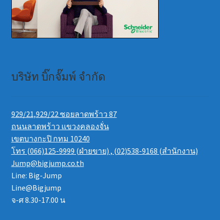
บริษัท บิ๊กจั๊มพ์ จำกัด
929/21,929/22 ซอยลาดพร้าว 87
ถนนลาดพร้าว แขวงคลองจั่น
เขตบางกะปิ กทม 10240
โทร (066)125-9999 (ฝ่ายขาย) , (02)538-9168 (สำนักงาน)
Jump@bigjump.co.th
Line: Big-Jump
Line@Bigjump
จ-ศ 8.30-17.00 น