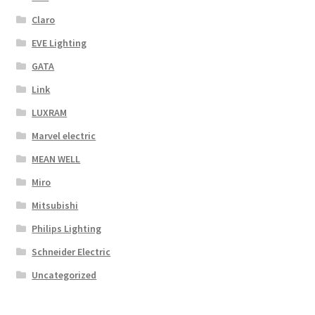
Claro
EVE Lighting
GATA
Link
LUXRAM
Marvel electric
MEAN WELL
Miro
Mitsubishi
Philips Lighting
Schneider Electric
Uncategorized