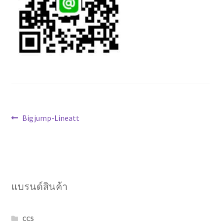
Marvel electric
Miro
Link
Download Catalog
แนะแนว
รับเหมาออกแบบติดตั้ง
Previous
Bigjump-Lineatt
post:
เรื่อง
Expand
มุมแชร์ความรู้
child
menu
วิธีการชำระเงิน
แบรนด์สินค้า
การจัดส่งสินค้า
CCS