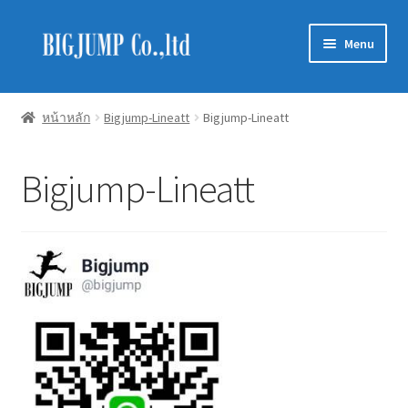
Skip
Skip
Menu
to
to
navigation
content
Schneider Electric
หน้าหลัก
Bigjump-Lineatt
Bigjump-Lineatt
Philips Lighting
Bigjump-Lineatt
EVE Lighting
MEAN WELL
Mitsubishi
LUXRAM
GATA