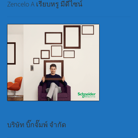
Zencelo A เรียบหรู มีดีไซน์
บริษัท บิ๊กจั๊มพ์ จำกัด