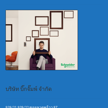
บริษัท บิ๊กจั๊มพ์ จำกัด
929/21,929/22 ซอยลาดพร้าว 87