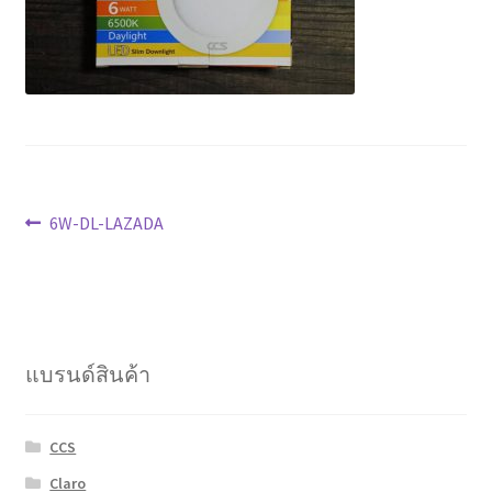
Marvel electric
Miro
Link
Download Catalog
แนะแนว
Previous
6W-DL-LAZADA
post:
รับเหมาออกแบบติดตั้ง
เรื่อง
Expand
มุมแชร์ความรู้
child
menu
แบรนด์สินค้า
วิธีการชำระเงิน
การจัดส่งสินค้า
CCS
Claro