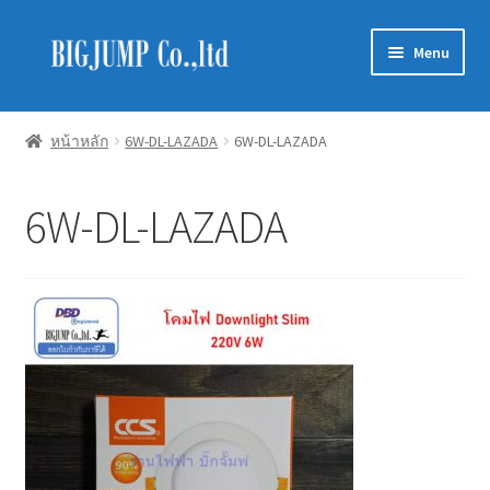
Skip
Skip
Menu
to
to
navigation
content
Schneider Electric
หน้าหลัก
6W-DL-LAZADA
6W-DL-LAZADA
Philips Lighting
6W-DL-LAZADA
EVE Lighting
MEAN WELL
Mitsubishi
LUXRAM
GATA