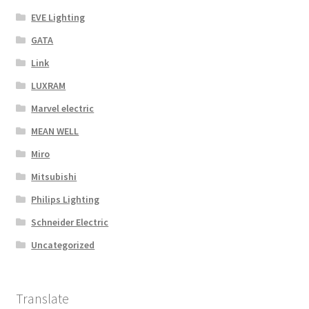
EVE Lighting
GATA
Link
LUXRAM
Marvel electric
MEAN WELL
Miro
Mitsubishi
Philips Lighting
Schneider Electric
Uncategorized
Translate