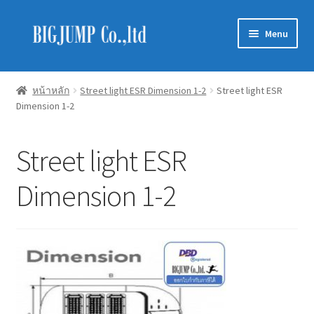
Skip
Skip
Menu
to
to
navigation
content
Schneider Electric
หน้าหลัก
Street light ESR Dimension 1-2
Street light ESR
Dimension 1-2
Philips Lighting
EVE Lighting
Street light ESR
MEAN WELL
Dimension 1-2
Mitsubishi
LUXRAM
GATA