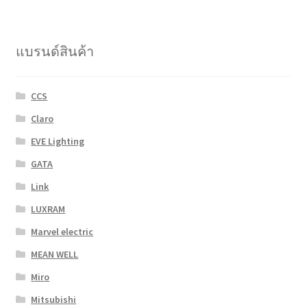
แบรนด์สินค้า
CCS
Claro
EVE Lighting
GATA
Link
LUXRAM
Marvel electric
MEAN WELL
Miro
Mitsubishi