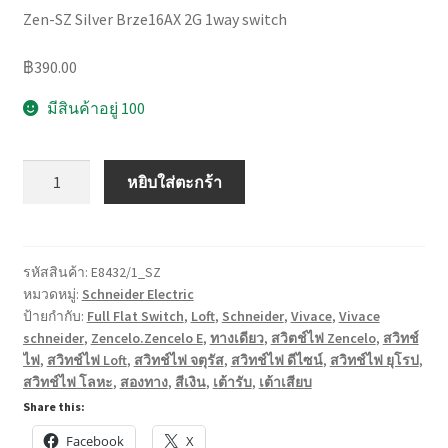
Zen-SZ Silver Brze16AX 2G 1way switch
฿
390.00
มีสินค้าอยู่ 100
จำนวน
หยิบใส่ตะกร้า
Zencelo
E
Full
Flat
รหัสสินค้า:
E8432/1_SZ
หมวดหมู่:
Schneider Electric
Switch
ป้ายกำกับ:
Full Flat Switch
,
Loft
,
Schneider
,
Vivace
,
Vivace
สวิตช์
schneider
,
Zencelo.Zencelo E
,
ทางเดียว
,
สวิตช์ไฟ Zencelo
,
สวิทช์
ไฟ
ไฟ
,
สวิทช์ไฟ Loft
,
สวิทช์ไฟ จตุรัส
,
สวิทช์ไฟ ดีไซน์
,
สวิทช์ไฟ ยุโรป
,
เรียบ
สวิทช์ไฟ โลหะ
,
สองทาง
,
สีเงิน
,
เต้ารับ
,
เต้าเสียบ
หรู
Share this:
มี
Facebook
X
ดีไซน์