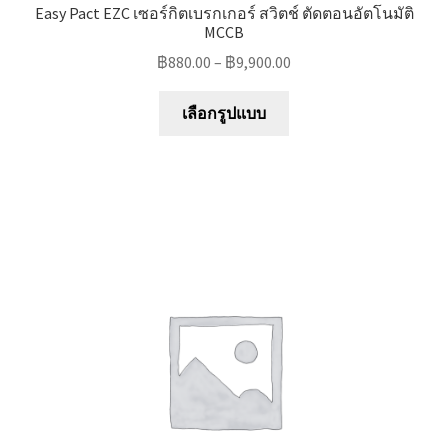
Easy Pact EZC เซอร์กิตเบรกเกอร์ สวิตช์ ตัดตอนอัตโนมัติ
MCCB
฿
880.00
–
฿
9,900.00
This
เลือกรูปแบบ
product
has
multiple
variants.
The
options
may
be
chosen
on
the
product
page