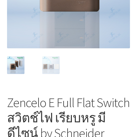
Marvel electric
Miro
Link
Download Catalog
รับเหมาออกแบบติดตั้ง
Expand
มุมแชร์ความรู้
child
Zencelo E Full Flat Switch
menu
วิธีการชำระเงิน
สวิตช์ไฟ เรียบหรู มี
การจัดส่งสินค้า
ดีไซน์ by Schneider