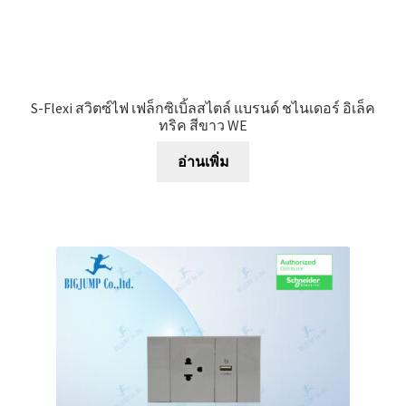
S-Flexi สวิตซ์ไฟ เฟล็กซิเบิ้ลสไตล์ แบรนด์ ชไนเดอร์ อิเล็ค
ทริค สีขาว WE
อ่านเพิ่ม