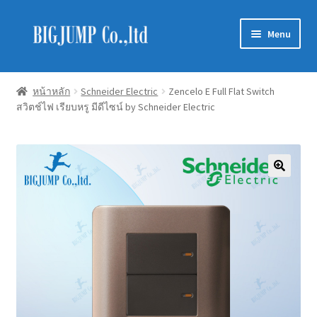
Skip
Skip
Menu
to
to
navigation
content
Schneider Electric
หน้าหลัก
Schneider Electric
Zencelo E Full Flat Switch
สวิตช์ไฟ เรียบหรู มีดีไซน์ by Schneider Electric
Philips Lighting
EVE Lighting
MEAN WELL
Mitsubishi
LUXRAM
GATA