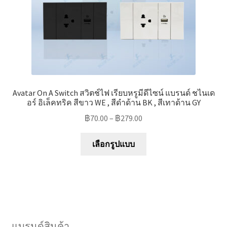
Avatar On A Switch สวิตช์ไฟ เรียบหรูมีดีไซน์ แบรนด์ ชไนเด
อร์ อิเล็คทริค สีขาว WE , สีดำด้าน BK , สีเทาด้าน GY
฿
70.00
–
฿
279.00
This
เลือกรูปแบบ
product
has
multiple
variants.
The
options
แบรนด์สินค้า
may