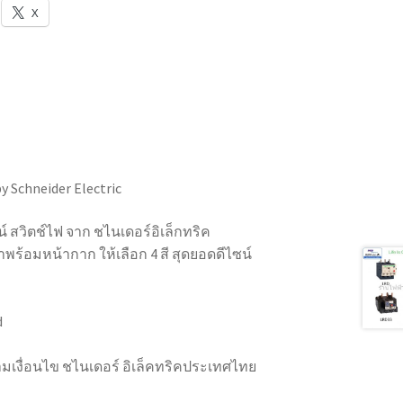
X
y Schneider Electric
 สวิตช์ไฟ จาก ชไนเดอร์อิเล็กทริค
มาพร้อมหน้ากาก ให้เลือก 4 สี สุดยอดดีไซน์
d
ตามเงื่อนไข ชไนเดอร์ อิเล็คทริคประเทศไทย