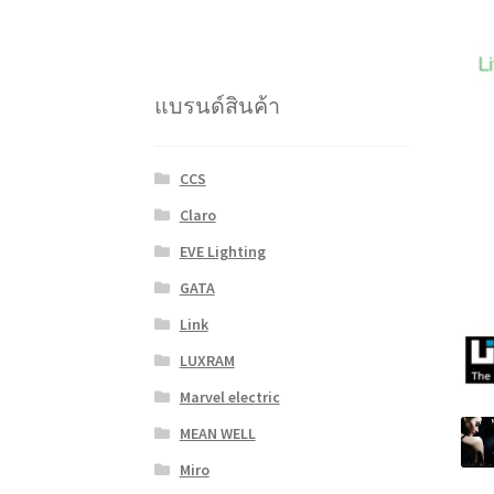
แบรนด์สินค้า
CCS
Claro
EVE Lighting
GATA
Link
LUXRAM
Marvel electric
MEAN WELL
Miro