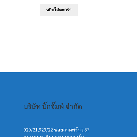
หยิบใส่ตะกร้า
uct
iple
nts.
ons
en
uct
บริษัท บิ๊กจั๊มพ์ จำกัด
e
929/21,929/22 ซอยลาดพร้าว 87