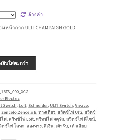
ล้างค่า
พร้อมหน้ากาก ULTI CHAMPAIGN GOLD
หยิบใส่ตะกร้า
_16TS_000_XCG
er Electric
at Switch
,
Loft
,
Schneider
,
ULTI Switch
,
Vivace
,
,
Zencelo.Zencelo E
,
ทางเดียว
,
สวิตช์ไฟ Ulti
,
สวิตช์
ช์ไฟ
,
สวิทช์ไฟ Loft
,
สวิทช์ไฟ จตุรัส
,
สวิทช์ไฟ ดีไซน์
,
วิทช์ไฟ โลหะ
,
สองทาง
,
สีเงิน
,
เต้ารับ
,
เต้าเสียบ