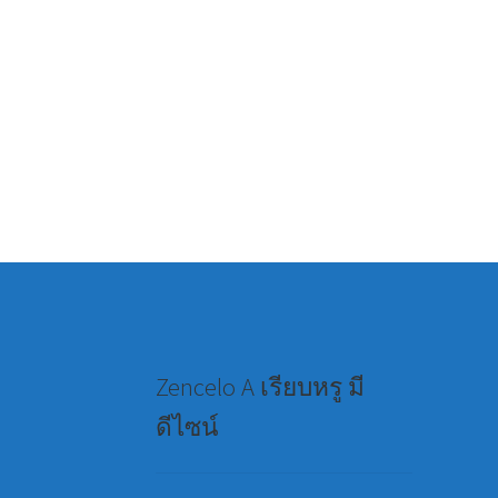
Zencelo A เรียบหรู มี
ดีไซน์