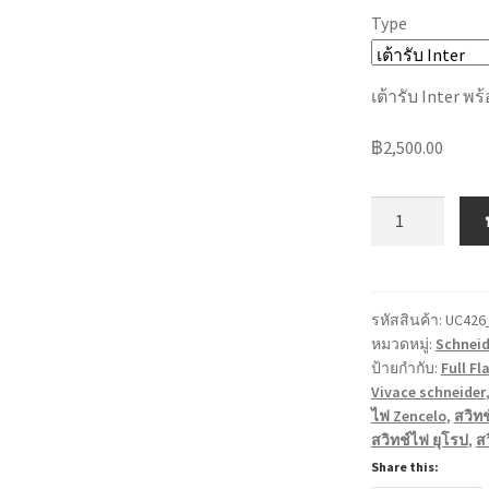
Type
เต้ารับ Inter 
฿
2,500.00
จำนวน
Ulti
Switch
Ultimate
Design
รหัสสินค้า:
UC426
หมวดหมู่:
Schneid
by
ป้ายกำกับ:
Full Fl
Schneider
Vivace schneider
Electric
ไฟ Zencelo
,
สวิท
ชิ้น
สวิทช์ไฟ ยุโรป
,
ส
Share this: