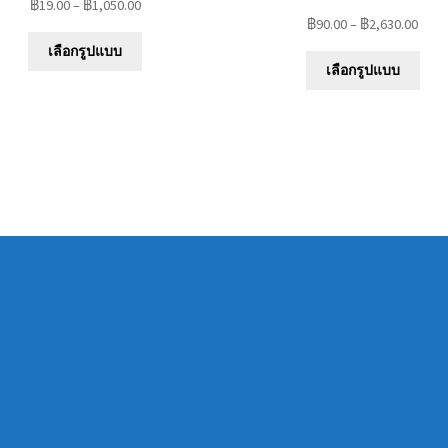
฿
19.00
–
฿
1,050.00
฿
90.00
–
฿
2,630.00
This
เลือกรูปแบบ
This
product
เลือกรูปแบบ
prod
has
has
multiple
mult
variants.
varia
The
The
options
opti
may
may
be
be
chosen
chos
on
on
the
the
product
prod
page
pag