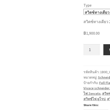
Type
สวิตช์ทางเดียว 
฿
1,900.00
จำนวน
Ulti
Switch
Ultimate
Design
รหัสสินค้า:
1B00_
หมวดหมู่:
Schneid
by
ป้ายกำกับ:
Full Fl
Schneider
Vivace schneider
Electric
ไฟ Zencelo
,
สวิท
ชิ้น
สวิทช์ไฟ ยุโรป
,
ส
Share this: