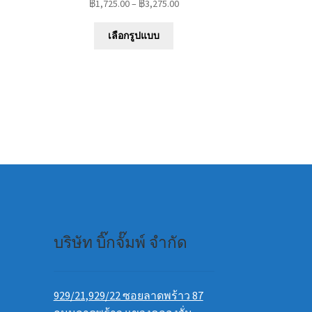
฿
1,725.00
–
฿
3,275.00
This
เลือกรูปแบบ
product
uct
has
multiple
iple
variants.
nts.
The
options
ons
may
be
chosen
en
on
the
product
uct
page
บริษัท บิ๊กจั๊มพ์ จำกัด
e
929/21,929/22 ซอยลาดพร้าว 87