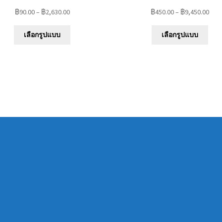
฿
90.00
–
฿
2,630.00
฿
450.00
–
฿
9,450.00
This
This
เลือกรูปแบบ
เลือกรูปแบบ
product
prod
has
has
multiple
mult
variants.
varia
The
The
options
opti
may
may
be
be
chosen
chos
on
on
the
the
product
prod
page
pag