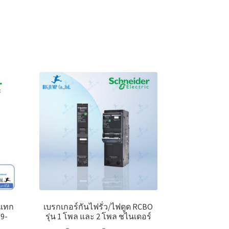
นแทก
เบรกเกอร์กันไฟรั่ว/ไฟดูด RCBO
 9-
รุ่น 1 โพล และ 2 โพล ชไนเดอร์