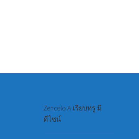
Zencelo A เรียบหรู มี
ดีไซน์