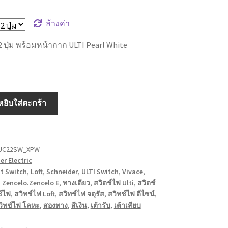
ล้างค่า
2 ปุ่ม พร้อมหน้ากาก ULTI Pearl White
หยิบใส่ตะกร้า
UC22SW_XPW
er Electric
at Switch
,
Loft
,
Schneider
,
ULTI Switch
,
Vivace
,
,
Zencelo.Zencelo E
,
ทางเดียว
,
สวิตช์ไฟ Ulti
,
สวิตช์
ช์ไฟ
,
สวิทช์ไฟ Loft
,
สวิทช์ไฟ จตุรัส
,
สวิทช์ไฟ ดีไซน์
,
วิทช์ไฟ โลหะ
,
สองทาง
,
สีเงิน
,
เต้ารับ
,
เต้าเสียบ