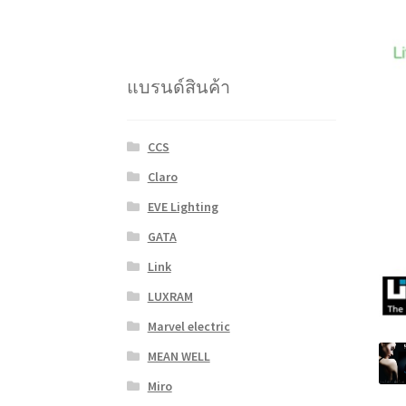
แบรนด์สินค้า
CCS
Claro
EVE Lighting
GATA
Link
LUXRAM
Marvel electric
MEAN WELL
Miro