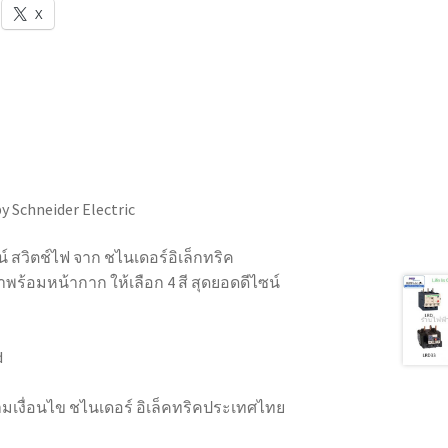
X
y Schneider Electric
 สวิตช์ไฟ จาก ชไนเดอร์อิเล็กทริค
มาพร้อมหน้ากาก ให้เลือก 4 สี สุดยอดดีไซน์
d
ตามเงื่อนไข ชไนเดอร์ อิเล็คทริคประเทศไทย