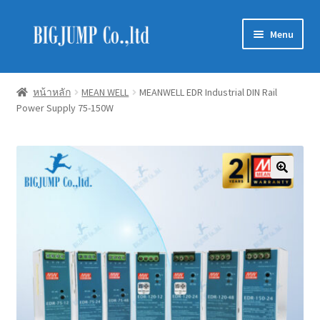
Skip
Skip
Menu
to
to
navigation
content
Schneider Electric
หน้าหลัก
MEAN WELL
MEANWELL EDR Industrial DIN Rail
Power Supply 75-150W
Philips Lighting
EVE Lighting
MEAN WELL
Mitsubishi
LUXRAM
GATA