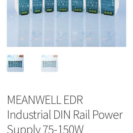
Marvel electric
Miro
Link
Download Catalog
รับเหมาออกแบบติดตั้ง
Expand
มุมแชร์ความรู้
child
MEANWELL EDR
menu
วิธีการชำระเงิน
Industrial DIN Rail Power
การจัดส่งสินค้า
Supply 75-150W