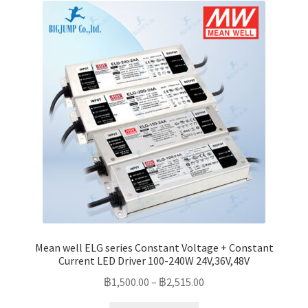
The
options
may
be
chosen
on
the
product
page
Mean well ELG series Constant Voltage + Constant
Current LED Driver 100-240W 24V,36V,48V
฿
1,500.00
–
฿
2,515.00