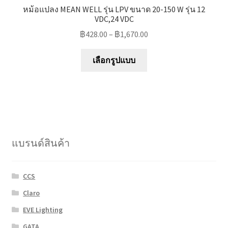
หม้อแปลง MEAN WELL รุ่น LPV ขนาด 20-150 W รุ่น 12
VDC,24 VDC
฿
428.00
–
฿
1,670.00
This
เลือกรูปแบบ
product
has
multiple
variants.
The
options
แบรนด์สินค้า
may
be
chosen
CCS
on
Claro
the
product
EVE Lighting
page
GATA