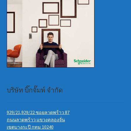
บริษัท บิ๊กจั๊มพ์ จำกัด
929/21,929/22 ซอยลาดพร้าว 87
ถนนลาดพร้าว แขวงคลองจั่น
เขตบางกะปิ กทม 10240