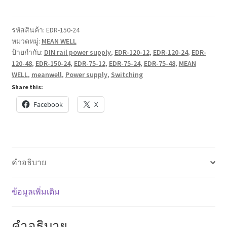
EDR
Industrial
DIN
รหัสสินค้า:
EDR-150-24
หมวดหมู่:
MEAN WELL
Rail
ป้ายกำกับ:
DIN rail power supply
,
EDR-120-12
,
EDR-120-24
,
EDR-
Power
120-48
,
EDR-150-24
,
EDR-75-12
,
EDR-75-24
,
EDR-75-48
,
MEAN
Supply
WELL
,
meanwell
,
Power supply
,
Switching
75-
Share this:
150W
Facebook
X
ชิ้น
คำอธิบาย
ข้อมูลเพิ่มเติม
คำอธิบาย