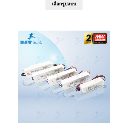
This
เลือกรูปแบบ
product
has
multiple
variants.
The
options
may
be
chosen
on
the
product
page