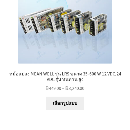
หม้อแปลง MEAN WELL รุ่น LRS ขนาด 35-600 W 12 VDC,24
VDC รุ่น ทนทาน สูง
฿
449.00
–
฿
3,240.00
This
เลือกรูปแบบ
product
has
multiple
variants.