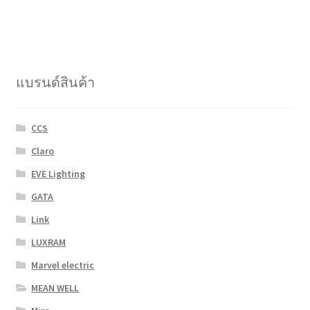
multiple
variants.
The
options
แบรนด์สินค้า
may
be
chosen
CCS
on
Claro
the
product
EVE Lighting
page
GATA
Link
LUXRAM
Marvel electric
MEAN WELL