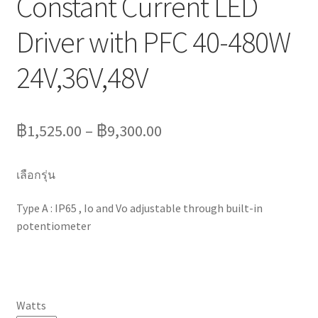
Constant Current LED
Driver with PFC 40-480W
24V,36V,48V
฿
1,525.00
–
฿
9,300.00
เลือกรุ่น
Type A : IP65 , Io and Vo adjustable through built-in
potentiometer
Watts