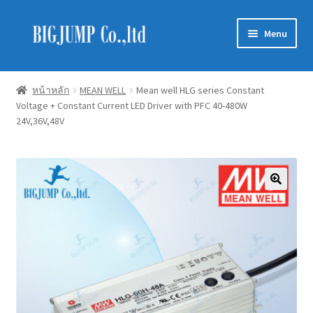
Skip
Skip
Menu
to
to
navigation
content
Schneider Electric
หน้าหลัก
MEAN WELL
Mean well HLG series Constant
Voltage + Constant Current LED Driver with PFC 40-480W
Philips Lighting
24V,36V,48V
EVE Lighting
MEAN WELL
Mitsubishi
LUXRAM
GATA