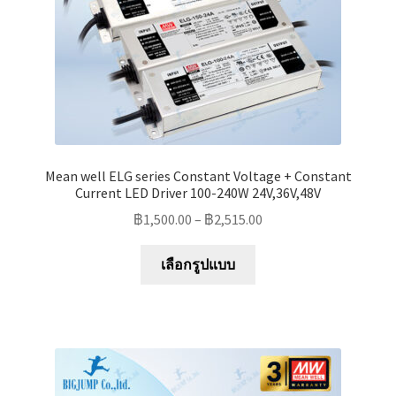
the
product
page
Mean well ELG series Constant Voltage + Constant
Current LED Driver 100-240W 24V,36V,48V
฿
1,500.00
–
฿
2,515.00
This
เลือกรูปแบบ
product
has
multiple
variants.
The
options