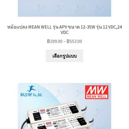
หม้อแปลง MEAN WELL รุ่น APV ขนาด 12-35W รุ่น 12 VDC,24
VDC
฿
299.00
–
฿
553.00
This
เลือกรูปแบบ
product
has
multiple
variants.
The
options
may
be
chosen
on