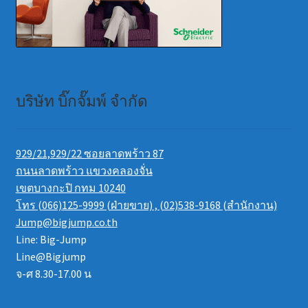
บริษัท บิ๊กจั๊มพ์ จำกัด
929/21,929/22 ซอยลาดพร้าว 87
ถนนลาดพร้าว แขวงคลองจั่น
เขตบางกะปิ กทม 10240
โทร (066)125-9999 (ฝ่ายขาย) , (02)538-9168 (สำนักงาน)
Jump@bigjump.co.th
Line: Big-Jump
Line@Bigjump
จ-ศ 8.30-17.00 น