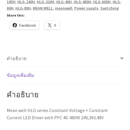
185H
,
HLG-240H
,
HLG-320H
,
HLG-40H
,
HLG-480H
,
HLG-600H
,
HLG-
+
60H
,
HLG-80H
,
MEAN WELL
,
meanwell
,
Power supply
,
Switching
Constant
Share this:
Current
Facebook
X
LED
Driver
with
PFC
40-
คำอธิบาย
480W
24V,36V,48V
ข้อมูลเพิ่มเติม
ชิ้น
คำอธิบาย
Mean well HLG series Constant Voltage + Constant
Current LED Driver with PFC 40-480W 24V,36V,48V