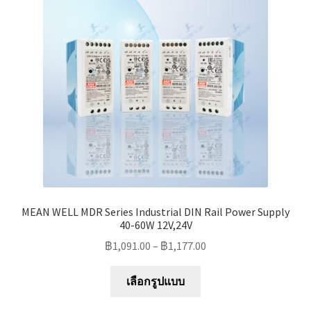
may
be
chosen
on
the
product
page
MEAN WELL MDR Series Industrial DIN Rail Power Supply
40-60W 12V,24V
฿
1,091.00
–
฿
1,177.00
This
เลือกรูปแบบ
product
has