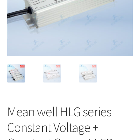
Marvel electric
Miro
Link
Download Catalog
รับเหมาออกแบบติดตั้ง
Expand
มุมแชร์ความรู้
child
menu
Mean well HLG series
วิธีการชำระเงิน
Constant Voltage +
การจัดส่งสินค้า