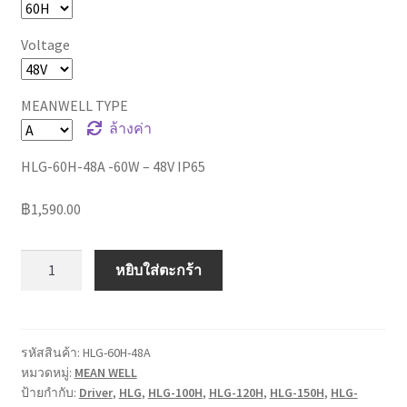
Voltage
MEANWELL TYPE
ล้างค่า
HLG-60H-48A -60W – 48V IP65
฿
1,590.00
จำนวน
หยิบใส่ตะกร้า
Mean
well
HLG
series
รหัสสินค้า:
HLG-60H-48A
หมวดหมู่:
MEAN WELL
Constant
ป้ายกำกับ:
Driver
,
HLG
,
HLG-100H
,
HLG-120H
,
HLG-150H
,
HLG-
Voltage