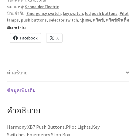
หมวดหมู่:
Schneider Electric
Lights,Key
ป้ายกำกับ:
Emergency switch
,
key switch
,
led push buttons
,
Pilot
Switches,Emergency
lamps
,
push buttons
,
selector switch
,
ปุ่มกด
,
สวิตช์
,
สวิตช์หัวเห็ด
Stop,Box
Share this:
ชิ้น
Facebook
X
คำอธิบาย
ข้อมูลเพิ่มเติม
คำอธิบาย
Harmony XB7 Push Buttons,Pilot Lights,Key
Switches,Emergency Stop,Box