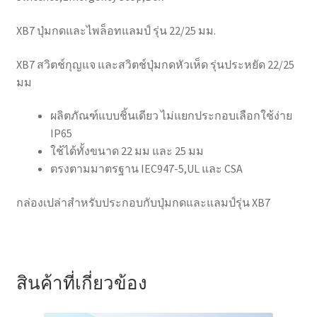
XB7 ปุ่มกดและไพล็อทแลมป์ รุ่น 22/25 มม.
XB7 สวิตช์กุญแจ และสวิตช์ปุ่มกดหัวเห็ด รุ่นประหยัด 22/25
มม
ผลิตภัณฑ์แบบชิ้นเดียว ไม่แยกประกอบเลือกใช้ง่าย
IP65
ใช้ได้ทั้งขนาด 22 มม และ 25 มม
ตรงตามมาตรฐาน IEC947-5,UL และ CSA
กล่องเปล่าสำหรับประกอบกับปุ่มกดและแลมป์รุ่น XB7
สินค้าที่เกี่ยวข้อง