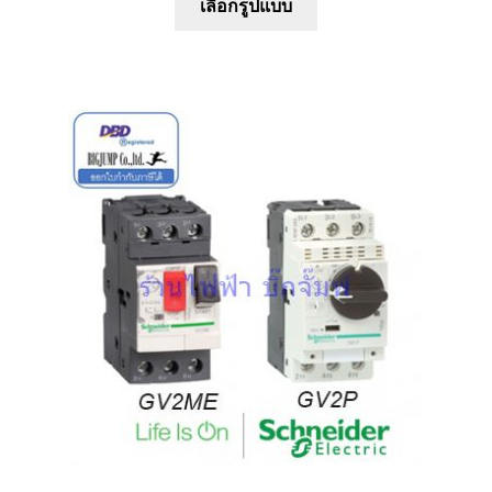
เลือกรูปแบบ
product
has
multiple
variants.
The
options
may
be
chosen
on
the
product
page