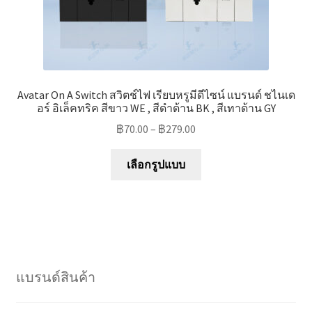
Avatar On A Switch สวิตช์ไฟ เรียบหรูมีดีไซน์ แบรนด์ ชไนเด
อร์ อิเล็คทริค สีขาว WE , สีดำด้าน BK , สีเทาด้าน GY
฿
70.00
–
฿
279.00
This
เลือกรูปแบบ
product
has
multiple
variants.
The
options
แบรนด์สินค้า
may
be