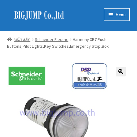
Skip
Skip
Menu
to
to
navigation
content
Schneider Electric
หน้าหลัก
Schneider Electric
Harmony XB7 Push
Buttons,Pilot Lights,Key Switches,Emergency Stop,Box
Philips Lighting
EVE Lighting
MEAN WELL
Mitsubishi
LUXRAM
GATA