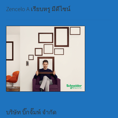
Zencelo A เรียบหรู มีดีไซน์
บริษัท บิ๊กจั๊มพ์ จำกัด