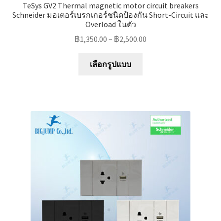
TeSys GV2 Thermal magnetic motor circuit breakers
Schneider มอเตอร์เบรกเกอร์ชนิดป้องกัน Short-Circuit และ
Overload ในตัว
฿
1,350.00
–
฿
2,500.00
This
เลือกรูปแบบ
product
has
multiple
variants.
The
options
may
be
chosen
on
the
product
page