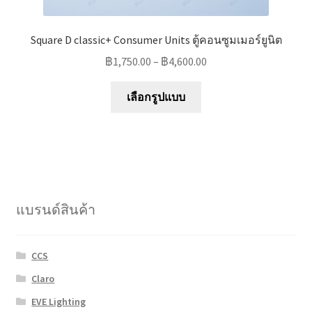
Square D classic+ Consumer Units ตู้คอนซูมเมอร์ยูนิต
฿
1,750.00
–
฿
4,600.00
This
เลือกรูปแบบ
product
has
multiple
variants.
The
options
แบรนด์สินค้า
may
be
chosen
CCS
on
Claro
the
product
EVE Lighting