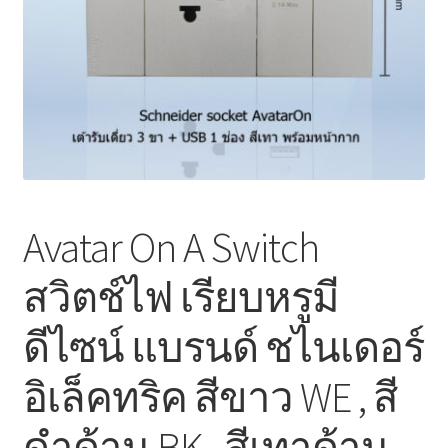
Marvel electric
Miro
Link
Download Catalog
Avatar On A Switch
รับเหมาออกแบบติดตั้ง
สวิตช์ไฟ เรียบหรูมี
Expand
มุมแชร์ความรู้
child
ดีไซน์ แบรนด์ ชไนเดอร์
menu
วิธีการชำระเงิน
อิเล็คทริค สีขาว WE , สี
การจัดส่งสินค้า
ดำด้าน BK , สีเทาด้าน