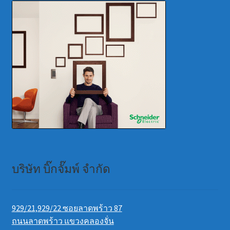
บริษัท บิ๊กจั๊มพ์ จำกัด
929/21,929/22 ซอยลาดพร้าว 87
ถนนลาดพร้าว แขวงคลองจั่น