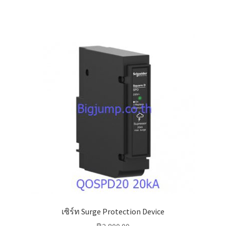
has
multiple
variants.
The
options
may
be
chosen
on
the
product
page
เซิร์ท Surge Protection Device