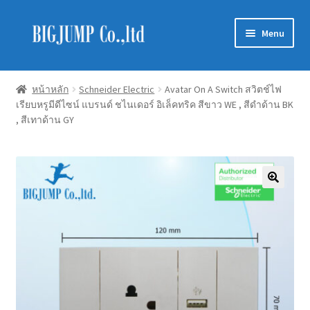
Skip
Skip
Menu
to
to
navigation
content
Schneider Electric
หน้าหลัก
Schneider Electric
Avatar On A Switch สวิตช์ไฟ
เรียบหรูมีดีไซน์ แบรนด์ ชไนเดอร์ อิเล็คทริค สีขาว WE , สีดำด้าน BK
Philips Lighting
, สีเทาด้าน GY
EVE Lighting
MEAN WELL
Mitsubishi
LUXRAM
GATA