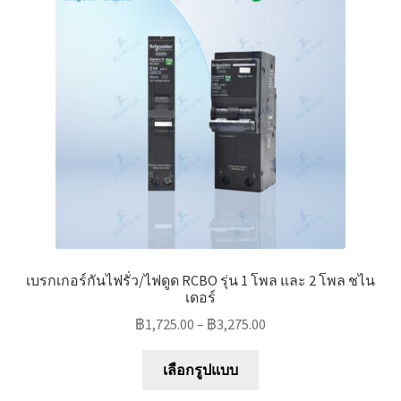
เบรกเกอร์กันไฟรั่ว/ไฟดูด RCBO รุ่น 1 โพล และ 2 โพล ชไน
เดอร์
฿
1,725.00
–
฿
3,275.00
This
เลือกรูปแบบ
product