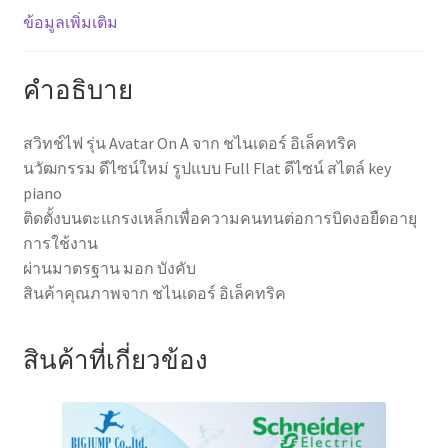
ข้อมูลเพิ่มเติม
อิเล็ค
ทริค
สี
คำอธิบาย
ขาว
WE
สวิทช์ไฟ รุ่น Avatar On A จาก ชไนเดอร์ อิเล็คทริค
,
นวัฒกรรม ดีไซน์ใหม่ รูปแบบ Full Flat ดีไซน์ สไตล์ key
สี
piano
ดำ
ติดตั้งบนตะแกรงเหล็กเพื่อความคนทนต่อการบิดงอยืดอายุ
ด้าน
การใช้งาน
BK
ผ่านมาตรฐาน มอก บังคับ
,
สินค้าคุณภาพจาก ชไนเดอร์ อิเล็คทริค
สี
เทา
ด้าน
สินค้าที่เกี่ยวข้อง
GY
ชิ้น