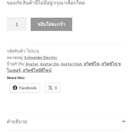
ขออภัย สินค้านี้ไม่มีอยู่ กรุณาเลือกใหม่
จำนวน
หยิบใส่ตะกร้า
Avatar
On
A
Switch
รหัสสินค้า:
ไม่ระบุ
หมวดหมู่:
Schneider Electric
สวิตช์
ป้ายกำกับ:
Avatar
,
Avatar On
,
Avatar OnA
,
สวิตซ์ไฟ
,
สวิตซ์ไฟ ช
ไฟ
ไนเดอรฺ์
,
สวิตซ์ไฟมีดีไซน์
เรียบ
Share this:
หรู
มี
Facebook
X
ดีไซน์
แบรนด์
ช
ไน
คำอธิบาย
เด
อร์