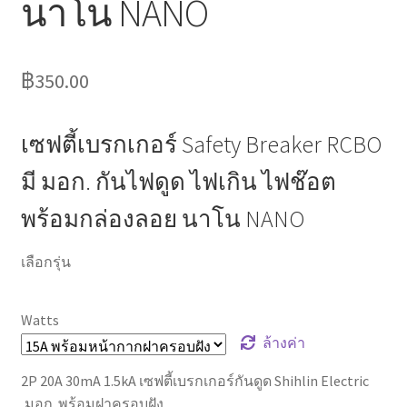
นาโน NANO
฿
350.00
เซฟตี้เบรกเกอร์ Safety Breaker RCBO
มี มอก. กันไฟดูด ไฟเกิน ไฟช๊อต
พร้อมกล่องลอย นาโน NANO
เลือกรุ่น
Watts
ล้างค่า
2P 20A 30mA 1.5kA เซฟตี้เบรกเกอร์กันดูด Shihlin Electric
,มอก. พร้อมฝาครอบฝัง