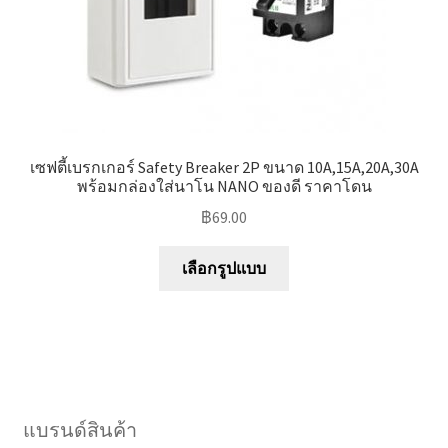
เซฟตี้เบรกเกอร์ Safety Breaker 2P ขนาด 10A,15A,20A,30A
พร้อมกล่องใส่นาโน NANO ของดี ราคาโดน
฿
69.00
This
เลือกรูปแบบ
product
has
multiple
variants.
The
options
แบรนด์สินค้า
may