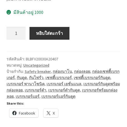
มีสินค้าอยู่ 1000
จำนวน
หยิบใส่ตะกร้า
เซฟตี้
เบรก
เกอร์
Safety
รหัสสินค้า:
BLBFV20030A20407
หมวดหมู่:
Uncategorized
Breaker
ป้ายกำกับ:
Safety breaker
,
กล่องนาโน
,
กล่องลอย
,
กล่องเซฟตี้เบรก
RCBO
เกอร์
,
กันดูด
,
กันไฟรั่ว
,
เซฟตี้เบรกเกอร์
,
เซฟตี้เบรกเกอร์กันดูด
,
มี
เบรกเกอร์ พานาโซนิค
,
เบรกเกอร์ เยชั่นแนล
,
เบรกเกอร์กันดูดพร้อม
มอก.
กล่องลอย
,
เบรกเกอร์ดำ
,
เบรกเกอร์ดำกันดูด
,
เบรกเกอร์พร้อมกล่อง
กัน
ลอย
,
เบรกเกอร์แอร์
,
เบรกเกอร์แอร์กันดูด
ไฟ
Share this:
ดูด
Facebook
X
ไฟ
เกิน