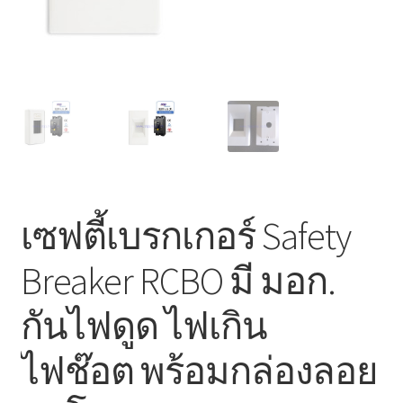
Marvel electric
Miro
Link
Download Catalog
รับเหมาออกแบบติดตั้ง
เซฟตี้เบรกเกอร์ Safety
Expand
มุมแชร์ความรู้
Breaker RCBO มี มอก.
child
menu
วิธีการชำระเงิน
กันไฟดูด ไฟเกิน
การจัดส่งสินค้า
ไฟช๊อต พร้อมกล่องลอย