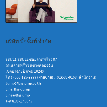
บริษัท บิ๊กจั๊มพ์ จำกัด
929/21,929/22 ซอยลาดพร้าว 87
ถนนลาดพร้าว แขวงคลองจั่น
เขตบางกะปิ กทม 10240
โทร (066)125-9999 (ฝ่ายขาย) , (02)538-9168 (สำนักงาน)
Jump@bigjump.co.th
Line: Big-Jump
Line@Bigjump
จ-ศ 8.30-17.00 น