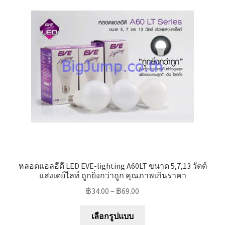
options
may
be
chosen
on
the
product
page
หลอดแอลอีดี LED EVE-lighting A60LT ขนาด 5,7,13 วัตต์
แสงเดย์ไลท์ ถูกยิ่งกว่าถูก คุณภาพเกินราคา
฿
34.00
–
฿
69.00
This
เลือกรูปแบบ
product