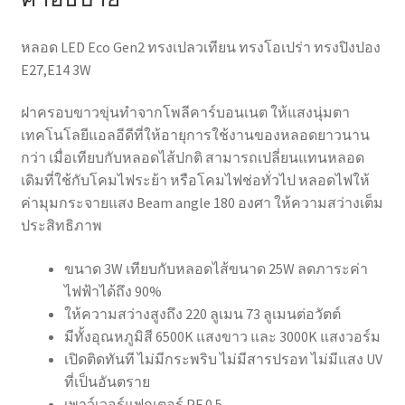
หลอด LED Eco Gen2 ทรงเปลวเทียน ทรงโอเปร่า ทรงปิงปอง
E27,E14 3W
ฝาครอบขาวขุ่นทำจากโพลีคาร์บอนเนต ให้แสงนุ่มตา
เทคโนโลยีแอลอีดีที่ให้อายุการใช้งานของหลอดยาวนาน
กว่า เมื่อเทียบกับหลอดไส้ปกติ สามารถเปลี่ยนแทนหลอด
เดิมที่ใช้กับโคมไฟระย้า หรือโคมไฟช่อทั่วไป หลอดไฟให้
ค่ามุมกระจายแสง Beam angle 180 องศา ให้ความสว่างเต็ม
ประสิทธิภาพ
ขนาด 3W เทียบกับหลอดไส้ขนาด 25W ลดภาระค่า
ไฟฟ้าได้ถึง 90%
ให้ความสว่างสูงถึง 220 ลูเมน 73 ลูเมนต่อวัตต์
มีทั้งอุณหภูมิสี 6500K แสงขาว และ 3000K แสงวอร์ม
เปิดติดทันที ไม่มีกระพริบ ไม่มีสารปรอท ไม่มีแสง UV
ที่เป็นอันตราย
เพาว์เวอร์แฟกเตอร์ PF 0.5