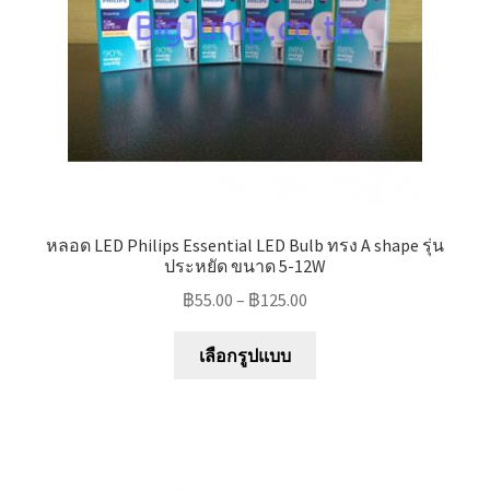
on
the
product
page
หลอด LED Philips Essential LED Bulb ทรง A shape รุ่น
ประหยัด ขนาด 5-12W
฿
55.00
–
฿
125.00
This
เลือกรูปแบบ
product
has
multiple
variants.
The