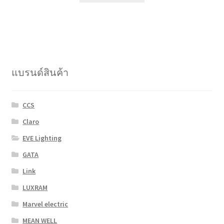
has
multiple
variants.
The
options
แบรนด์สินค้า
may
be
chosen
CCS
on
Claro
the
product
EVE Lighting
page
GATA
Link
LUXRAM
Marvel electric
MEAN WELL