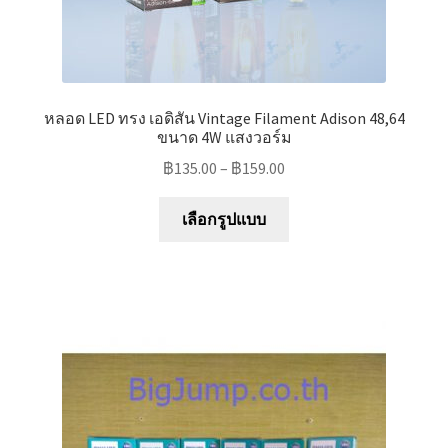
หลอด LED ทรง เอดิสัน Vintage Filament Adison 48,64
ขนาด 4W แสงวอร์ม
฿
135.00
–
฿
159.00
This
เลือกรูปแบบ
product
has
multiple
variants.
The
options
may
be
chosen