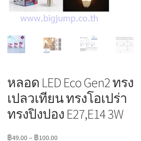
Marvel electric
Miro
Link
Download Catalog
รับเหมาออกแบบติดตั้ง
หลอด LED Eco Gen2 ทรง
Expand
มุมแชร์ความรู้
เปลวเทียน ทรงโอเปร่า
child
menu
วิธีการชำระเงิน
ทรงปิงปอง E27,E14 3W
การจัดส่งสินค้า
฿
49.00
–
฿
100.00