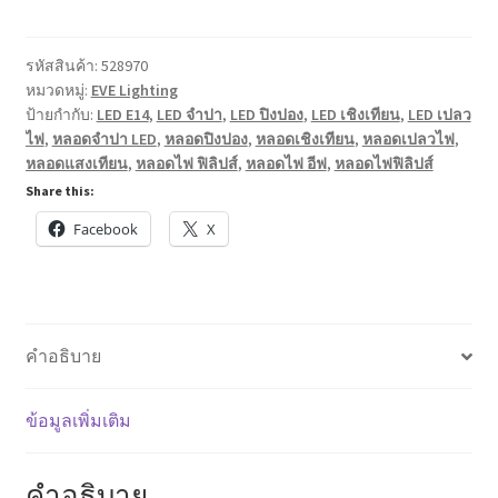
LED
Eco
Gen2
รหัสสินค้า:
528970
หมวดหมู่:
EVE Lighting
ทรง
ป้ายกำกับ:
LED E14
,
LED จำปา
,
LED ปิงปอง
,
LED เชิงเทียน
,
LED เปลว
เปลว
ไฟ
,
หลอดจำปา LED
,
หลอดปิงปอง
,
หลอดเชิงเทียน
,
หลอดเปลวไฟ
,
เทียน
หลอดแสงเทียน
,
หลอดไฟ ฟิลิปส์
,
หลอดไฟ อีฟ
,
หลอดไฟฟิลิปส์
ทรง
Share this:
โอ
Facebook
X
เปร่า
ทรง
ปิงปอง
E27,E14
3W
คำอธิบาย
ชิ้น
ข้อมูลเพิ่มเติม
คำอธิบาย