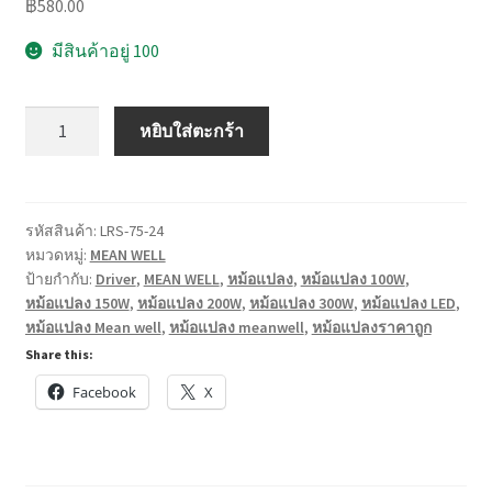
฿
580.00
มีสินค้าอยู่ 100
จำนวน
หยิบใส่ตะกร้า
หม้อแปลง
MEAN
WELL
รุ่น
รหัสสินค้า:
LRS-75-24
หมวดหมู่:
MEAN WELL
LRS
ป้ายกำกับ:
Driver
,
MEAN WELL
,
หม้อแปลง
,
หม้อแปลง 100W
,
ขนาด
หม้อแปลง 150W
,
หม้อแปลง 200W
,
หม้อแปลง 300W
,
หม้อแปลง LED
,
35-
หม้อแปลง Mean well
,
หม้อแปลง meanwell
,
หม้อแปลงราคาถูก
600
Share this:
W
Facebook
X
12
VDC,24
VDC
รุ่น