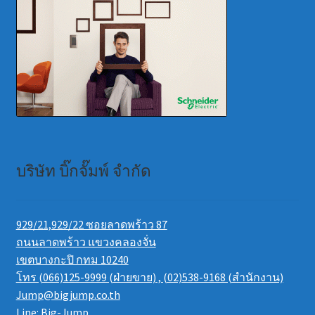
บริษัท บิ๊กจั๊มพ์ จำกัด
929/21,929/22 ซอยลาดพร้าว 87
ถนนลาดพร้าว แขวงคลองจั่น
เขตบางกะปิ กทม 10240
โทร (066)125-9999 (ฝ่ายขาย) , (02)538-9168 (สำนักงาน)
Jump@bigjump.co.th
Line: Big-Jump