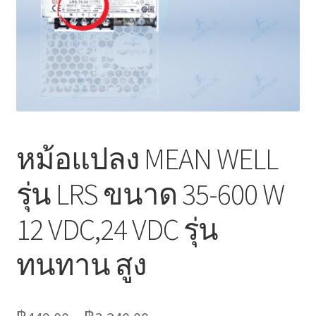
Marvel electric
Miro
Link
Download Catalog
หม้อแปลง MEAN WELL
รับเหมาออกแบบติดตั้ง
รุ่น LRS ขนาด 35-600 W
Expand
มุมแชร์ความรู้
child
12 VDC,24 VDC รุ่น
menu
วิธีการชำระเงิน
ทนทาน สูง
การจัดส่งสินค้า