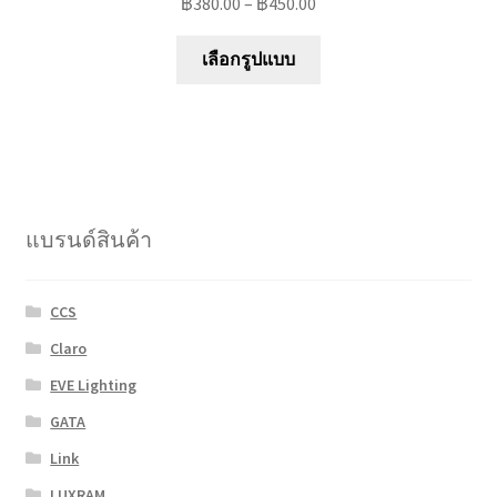
฿
380.00
–
฿
450.00
This
เลือกรูปแบบ
product
has
multiple
variants.
The
options
แบรนด์สินค้า
may
be
chosen
CCS
on
Claro
the
product
EVE Lighting
page
GATA
Link
LUXRAM