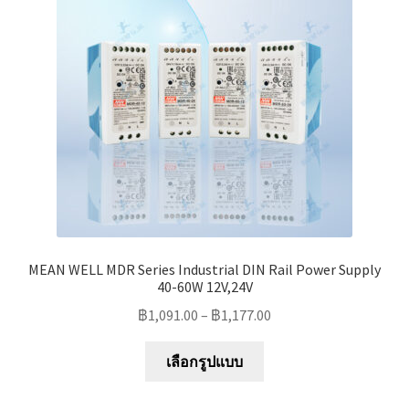
may
be
chosen
on
the
product
page
MEAN WELL MDR Series Industrial DIN Rail Power Supply
40-60W 12V,24V
฿
1,091.00
–
฿
1,177.00
This
เลือกรูปแบบ
product
has