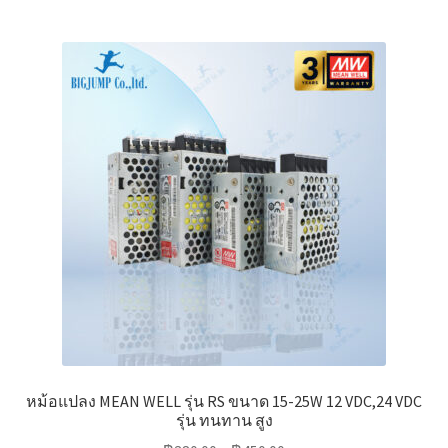
multiple
variants.
The
options
may
be
chosen
on
the
product
page
หม้อแปลง MEAN WELL รุ่น RS ขนาด 15-25W 12 VDC,24 VDC
รุ่น ทนทาน สูง