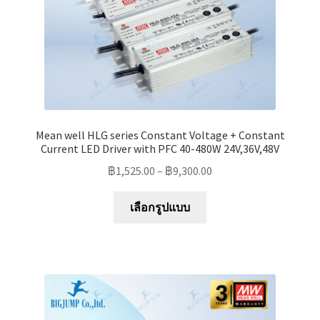
Mean well HLG series Constant Voltage + Constant
Current LED Driver with PFC 40-480W 24V,36V,48V
฿
1,525.00
–
฿
9,300.00
This
เลือกรูปแบบ
product
has
multiple
variants.
The
options