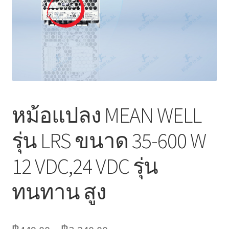
Marvel electric
Miro
Link
Download Catalog
หม้อแปลง MEAN WELL
รับเหมาออกแบบติดตั้ง
รุ่น LRS ขนาด 35-600 W
Expand
มุมแชร์ความรู้
child
12 VDC,24 VDC รุ่น
menu
วิธีการชำระเงิน
ทนทาน สูง
การจัดส่งสินค้า