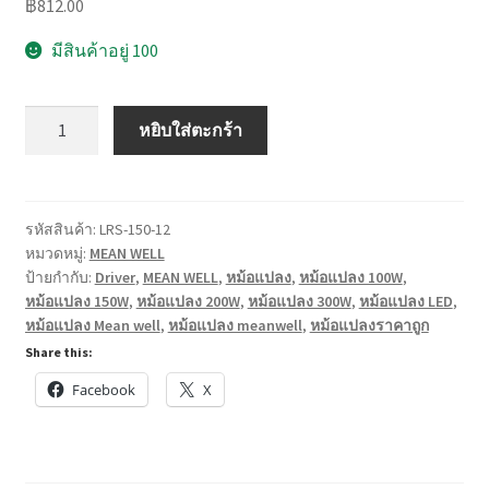
฿
812.00
มีสินค้าอยู่ 100
จำนวน
หยิบใส่ตะกร้า
หม้อแปลง
MEAN
WELL
รุ่น
รหัสสินค้า:
LRS-150-12
หมวดหมู่:
MEAN WELL
LRS
ป้ายกำกับ:
Driver
,
MEAN WELL
,
หม้อแปลง
,
หม้อแปลง 100W
,
ขนาด
หม้อแปลง 150W
,
หม้อแปลง 200W
,
หม้อแปลง 300W
,
หม้อแปลง LED
,
35-
หม้อแปลง Mean well
,
หม้อแปลง meanwell
,
หม้อแปลงราคาถูก
600
Share this:
W
Facebook
X
12
VDC,24
VDC
รุ่น