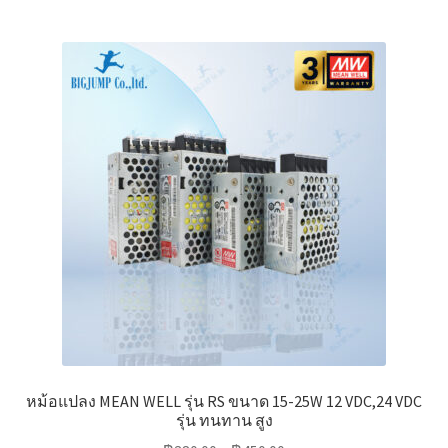
multiple
variants.
The
options
may
be
chosen
on
the
product
page
หม้อแปลง MEAN WELL รุ่น RS ขนาด 15-25W 12 VDC,24 VDC
รุ่น ทนทาน สูง