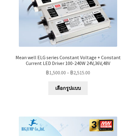
Mean well ELG series Constant Voltage + Constant
Current LED Driver 100-240W 24V,36V,48V
฿
1,500.00
–
฿
2,515.00
This
เลือกรูปแบบ
product
has
multiple
variants.
The
options