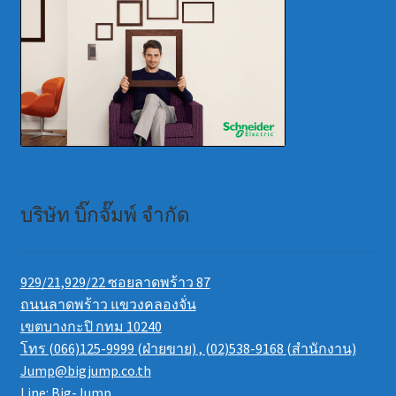
บริษัท บิ๊กจั๊มพ์ จำกัด
929/21,929/22 ซอยลาดพร้าว 87
ถนนลาดพร้าว แขวงคลองจั่น
เขตบางกะปิ กทม 10240
โทร (066)125-9999 (ฝ่ายขาย) , (02)538-9168 (สำนักงาน)
Jump@bigjump.co.th
Line: Big-Jump