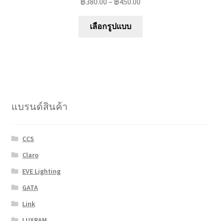
฿
380.00
–
฿
450.00
This
เลือกรูปแบบ
product
has
multiple
variants.
The
options
แบรนด์สินค้า
may
be
chosen
CCS
on
Claro
the
product
EVE Lighting
page
GATA
Link
LUXRAM