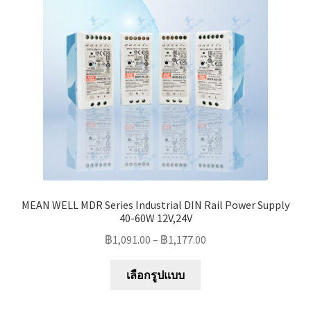
may
be
chosen
on
the
product
page
MEAN WELL MDR Series Industrial DIN Rail Power Supply
40-60W 12V,24V
฿
1,091.00
–
฿
1,177.00
This
เลือกรูปแบบ
product
has