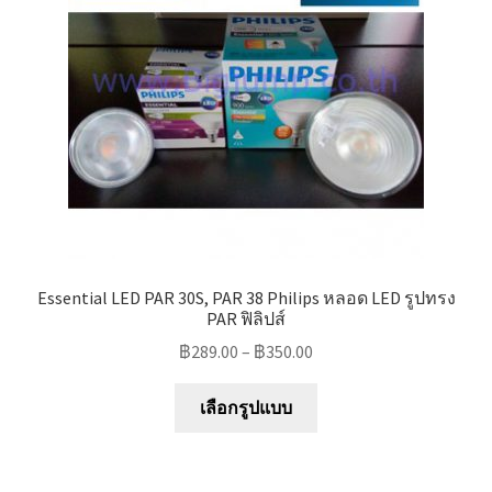
Marvel electric
Miro
Link
Download Catalog
รับเหมาออกแบบติดตั้ง
Essential LED PAR 30S, PAR 38 Philips หลอด LED รูปทรง
Expand
มุมแชร์ความรู้
PAR ฟิลิปส์
child
฿
289.00
–
฿
350.00
menu
วิธีการชำระเงิน
This
เลือกรูปแบบ
product
การจัดส่งสินค้า
has
multiple