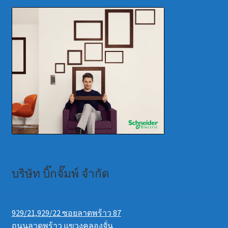
บริษัท บิ๊กจั๊มพ์ จำกัด
929/21,929/22 ซอยลาดพร้าว 87
ถนนลาดพร้าว แขวงคลองจั่น