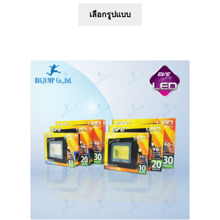
This
เลือกรูปแบบ
product
has
multiple
variants.
The
options
may
be
chosen
on
the
product
page