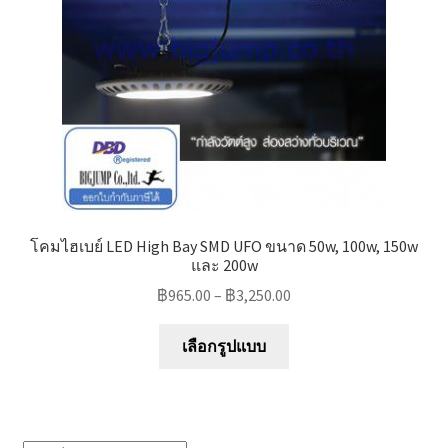
chosen
on
the
product
page
โคมไฮเบย์ LED High Bay SMD UFO ขนาด 50w, 100w, 150w
และ 200w
฿
965.00
–
฿
3,250.00
This
เลือกรูปแบบ
product
has
multiple
variants.