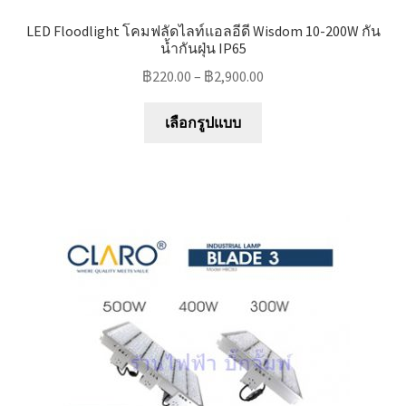
LED Floodlight โคมฟลัดไลท์แอลอีดี Wisdom 10-200W กัน
น้ำกันฝุ่น IP65
฿
220.00
–
฿
2,900.00
This
เลือกรูปแบบ
product
has
multiple
variants.
The
options
may
be
chosen
on
the
product