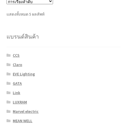
The
options
แสดงทั้งหมด 5 ผลลัพท์
may
be
chosen
แบรนด์สินค้า
on
the
product
CCS
page
Claro
EVE Lighting
GATA
Link
LUXRAM
Marvel electric
MEAN WELL