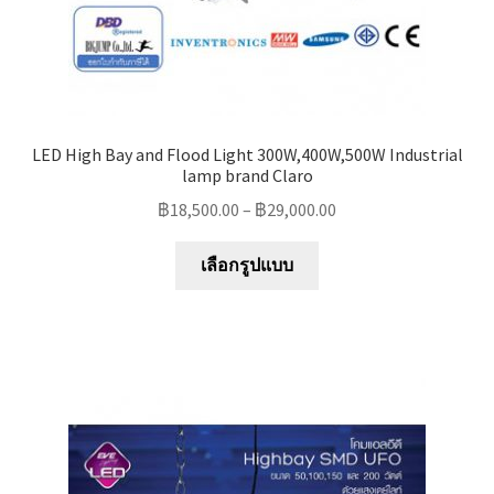
page
LED High Bay and Flood Light 300W,400W,500W Industrial
lamp brand Claro
฿
18,500.00
–
฿
29,000.00
This
เลือกรูปแบบ
product
has
multiple
variants.
The
options
may
be