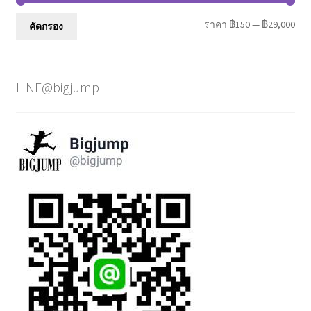
รา
รา
ราคา
฿150
—
฿29,000
คัดกรอง
ต่ำ
สูงส
สุด
LINE@bigjump