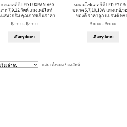
อดแอลอีดี LED LUXRAM A60
หลอดไฟแอลอีดี LED E27 B
าด 7,9,12 วัตต์ แสงเดย์ไลท์
ขนาด 5,7,10,13W แสงเดย์,ว
ะแสงวอร์ม คุณภาพเกินราคา
ของดี ราคาถูก แบรนด์ GA
฿
39.00
–
฿
59.00
฿
30.00
–
฿
60.00
This
This
เลือกรูปแบบ
เลือกรูปแบบ
product
prod
has
has
multiple
mult
variants.
varia
แสดงทั้งหมด 5 ผลลัพท์
The
The
options
opti
may
may
be
be
chosen
chos
on
on
the
the
product
prod
page
pag