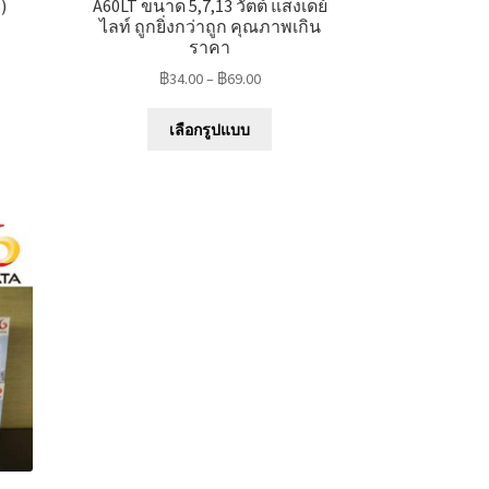
)
A60LT ขนาด 5,7,13 วัตต์ แสงเดย์
ไลท์ ถูกยิ่งกว่าถูก คุณภาพเกิน
ราคา
฿
34.00
–
฿
69.00
uct
This
เลือกรูปแบบ
product
iple
has
nts.
multiple
variants.
ons
The
options
may
en
be
chosen
on
uct
the
e
product
page