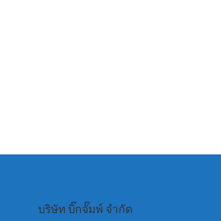
บริษัท บิ๊กจั๊มพ์ จำกัด