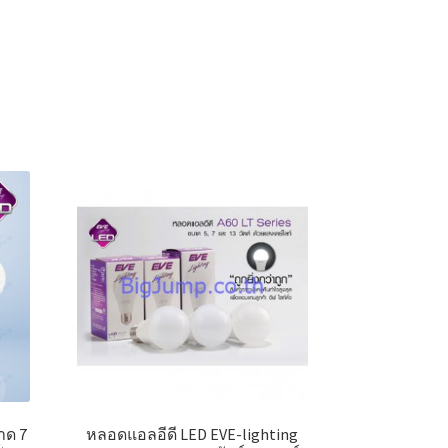
าด 7
หลอดแอลอีดี LED EVE-lighting