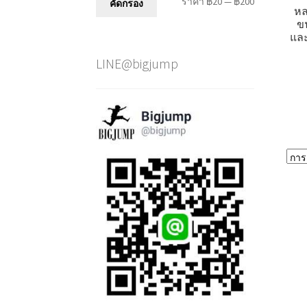
ราคา
ราคา
ราคา
฿20
—
฿200
คัดกรอง
หล
ต่ำ
สูงสุด
ขน
แล
สุด
LINE@bigjump