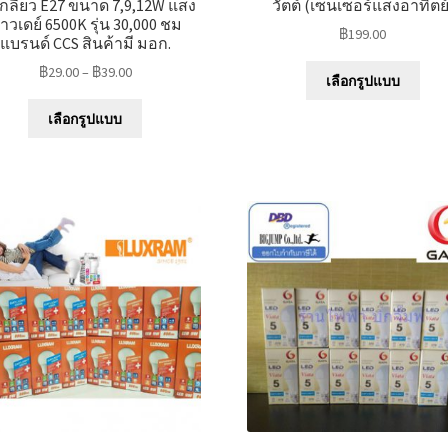
วเกลียว E27 ขนาด 7,9,12W แสง
วัตต์ (เซ็นเซอร์แสงอาทิตย์
าวเดย์ 6500K รุ่น 30,000 ชม
฿
199.00
แบรนด์ CCS สินค้ามี มอก.
This
฿
29.00
–
฿
39.00
เลือกรูปแบบ
prod
This
has
เลือกรูปแบบ
product
mult
has
varia
multiple
The
variants.
opti
The
may
options
be
may
chos
be
on
chosen
the
on
prod
the
pag
product
page