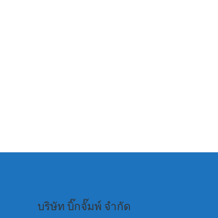
บริษัท บิ๊กจั๊มพ์ จำกัด