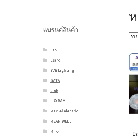
ห
แบรนด์สินค้า
CCS
Claro
EVE Lighting
GATA
Link
LUXRAM
Marvel electric
MEAN WELL
Miro
Es