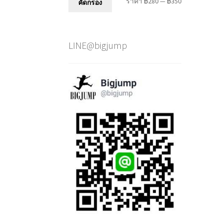
ราคา
ราคา
ราคา
฿280
—
฿350
คัดกรอง
ต่ำ
สูงสุด
สุด
LINE@bigjump