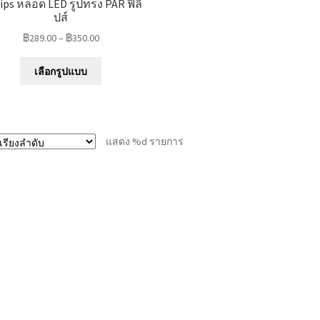
lips หลอด LED รูปทรง PAR ฟิลิ
ปส์
฿
289.00
–
฿
350.00
This
เลือกรูปแบบ
product
has
multiple
variants.
แสดง %d รายการ
The
options
may
be
chosen
on
the
product
page