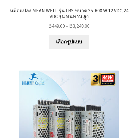
หม้อแปลง MEAN WELL รุ่น LRS ขนาด 35-600 W 12 VDC,24
VDC รุ่น ทนทาน สูง
฿
449.00
–
฿
3,240.00
This
เลือกรูปแบบ
product
has
multiple
variants.
The
options
may
be
chosen
on
the
product