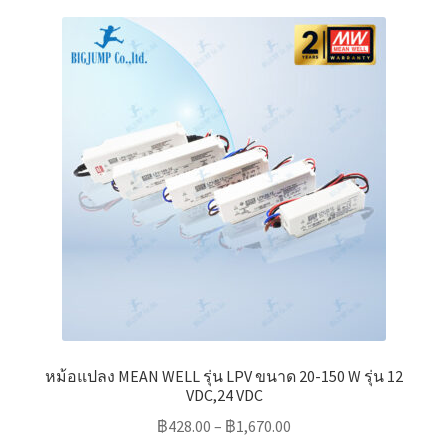
variants.
The
options
may
be
chosen
on
the
product
page
หม้อแปลง MEAN WELL รุ่น LPV ขนาด 20-150 W รุ่น 12
VDC,24 VDC
฿
428.00
–
฿
1,670.00