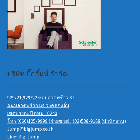
บริษัท บิ๊กจั๊มพ์ จำกัด
929/21,929/22 ซอยลาดพร้าว 87
ถนนลาดพร้าว แขวงคลองจั่น
เขตบางกะปิ กทม 10240
โทร (066)125-9999 (ฝ่ายขาย) , (02)538-9168 (สำนักงาน)
Jump@bigjump.co.th
Line: Big-Jump