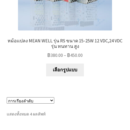
page
หม้อแปลง MEAN WELL รุ่น RS ขนาด 15-25W 12 VDC,24 VDC
รุ่น ทนทาน สูง
฿
380.00
–
฿
450.00
This
เลือกรูปแบบ
product
has
multiple
variants.
The
options
แสดงทั้งหมด 4 ผลลัพท์
may
be