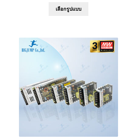
This
เลือกรูปแบบ
product
has
multiple
variants.
The
options
may
be
chosen
on
the
product
page