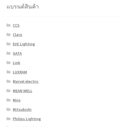
chosen
แบรนด์สินค้า
on
the
product
CCS
page
Claro
EVE Lighting
GATA
Link
LUXRAM
Marvel electric
MEAN WELL
Miro
Mitsubishi
Philips Lighting