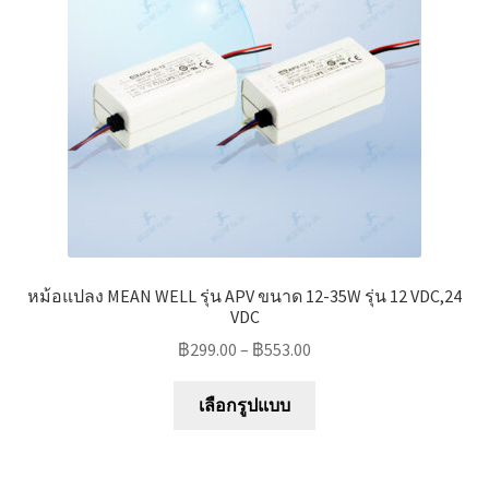
Marvel electric
Miro
Link
Download Catalog
รับเหมาออกแบบติดตั้ง
หม้อแปลง MEAN WELL รุ่น APV ขนาด 12-35W รุ่น 12 VDC,24
Expand
มุมแชร์ความรู้
VDC
child
฿
299.00
–
฿
553.00
menu
วิธีการชำระเงิน
This
เลือกรูปแบบ
product
การจัดส่งสินค้า
has
multiple