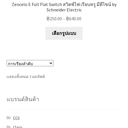
Zencelo E Full Flat Switch สวิตช์ไฟ เรียบหรู มีดีไซน์ by
Schneider Electric
฿
250.00
–
฿
640.00
This
เลือกรูปแบบ
product
has
multiple
variants.
The
options
แสดงทั้งหมด 3 ผลลัพท์
may
be
chosen
แบรนด์สินค้า
on
the
product
CCS
page
Claro