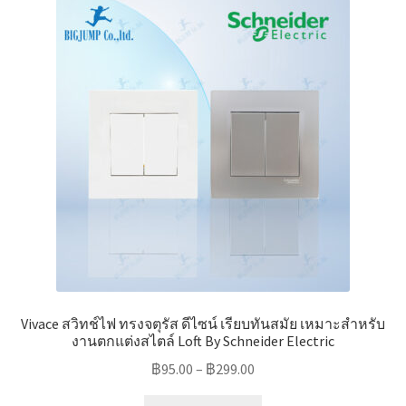
The
options
may
be
chosen
on
the
product
page
Vivace สวิทช์ไฟ ทรงจตุรัส ดีไซน์ เรียบทันสมัย เหมาะสำหรับ
งานตกแต่งสไตล์ Loft By Schneider Electric
฿
95.00
–
฿
299.00
This