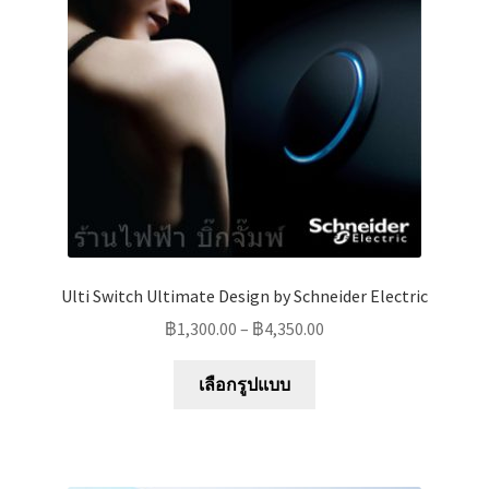
Marvel electric
Miro
Link
Download Catalog
รับเหมาออกแบบติดตั้ง
Ulti Switch Ultimate Design by Schneider Electric
Expand
มุมแชร์ความรู้
฿
1,300.00
–
฿
4,350.00
child
menu
This
วิธีการชำระเงิน
เลือกรูปแบบ
product
has
การจัดส่งสินค้า
multiple
variants.