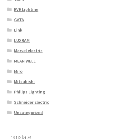
EVE Lighting
GATA
Link
LUXRAM
Marvel electric
MEAN WELL
Miro
Mitsubishi
Philips Lighting
Schneider Electric
Uncategorized
Translate