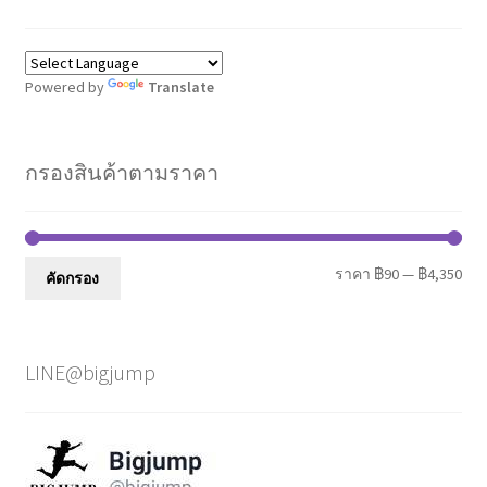
Powered by
Translate
กรองสินค้าตามราคา
รา
รา
ราคา
฿90
—
฿4,350
คัดกรอง
ต่ำ
สูงส
สุด
LINE@bigjump