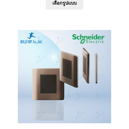
เลือกรูปแบบ
product
has
multiple
variants.
The
options
may
be
chosen
on
the
product
page