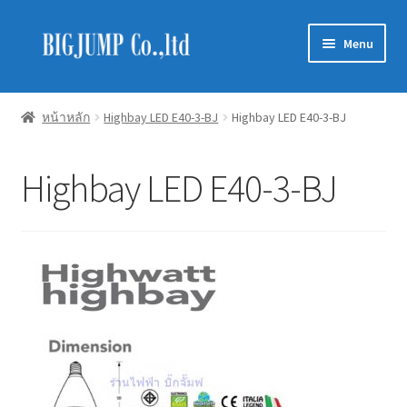
Skip
Skip
Menu
to
to
navigation
content
Schneider Electric
หน้าหลัก
Highbay LED E40-3-BJ
Highbay LED E40-3-BJ
Philips Lighting
Highbay LED E40-3-BJ
EVE Lighting
MEAN WELL
Mitsubishi
LUXRAM
GATA