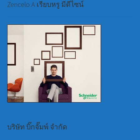
Zencelo A เรียบหรู มีดีไซน์
บริษัท บิ๊กจั๊มพ์ จำกัด