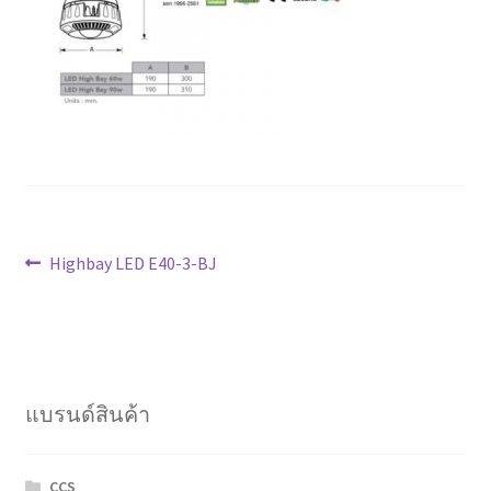
Marvel electric
Miro
Link
Download Catalog
แนะแนว
รับเหมาออกแบบติดตั้ง
Previous
Highbay LED E40-3-BJ
post:
เรื่อง
Expand
มุมแชร์ความรู้
child
menu
วิธีการชำระเงิน
แบรนด์สินค้า
การจัดส่งสินค้า
CCS