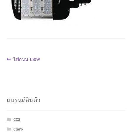
Marvel electric
Miro
Link
Download Catalog
แนะแนว
Previous
ไฟถนน 150W
post:
เรื่อง
รับเหมาออกแบบติดตั้ง
Expand
มุมแชร์ความรู้
child
menu
แบรนด์สินค้า
วิธีการชำระเงิน
การจัดส่งสินค้า
CCS
Claro