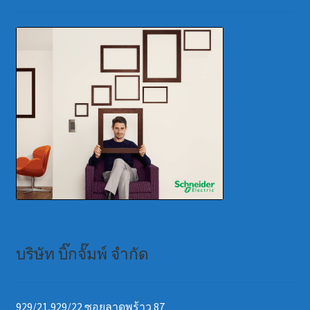
บริษัท บิ๊กจั๊มพ์ จำกัด
929/21,929/22 ซอยลาดพร้าว 87