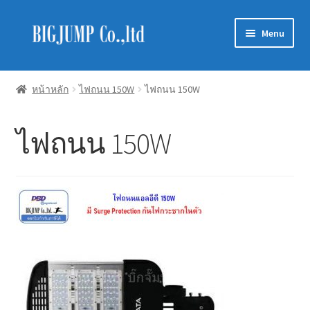
Skip
Skip
Menu
to
to
navigation
content
Schneider Electric
หน้าหลัก
ไฟถนน 150W
ไฟถนน 150W
Philips Lighting
ไฟถนน 150W
EVE Lighting
MEAN WELL
Mitsubishi
LUXRAM
GATA