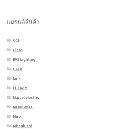
แบรนด์สินค้า
CCS
Claro
EVE Lighting
GATA
Link
LUXRAM
Marvel electric
MEAN WELL
Miro
Mitsubishi