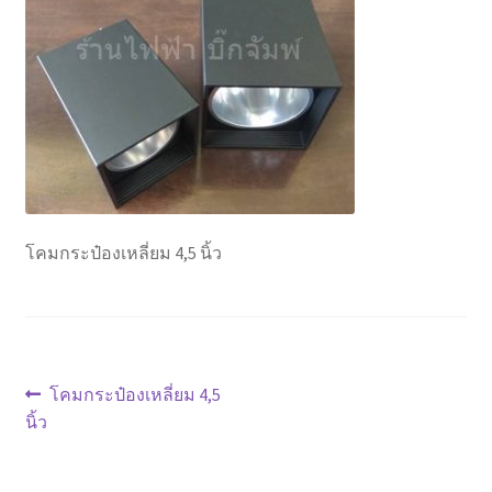
Marvel electric
Miro
Link
Download Catalog
โคมกระป๋องเหลี่ยม 4,5 นิ้ว
รับเหมาออกแบบติดตั้ง
Expand
มุมแชร์ความรู้
child
menu
วิธีการชำระเงิน
แนะแนว
Previous
โคมกระป๋องเหลี่ยม 4,5
post:
นิ้ว
เรื่อง
การจัดส่งสินค้า