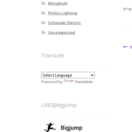
Mitsubishi
สาย 
Philips Lighting
Schneider Electric
Uncategorized
แ
P
ส
p
Translate
เร
Powered by
Translate
LINE@bigjump