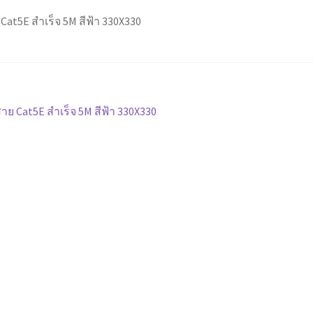
Cat5E สำเร็จ 5M สีฟ้า 330X330
นะแนว
revious
าย Cat5E สำเร็จ 5M สีฟ้า 330X330
ost:
ื่อง