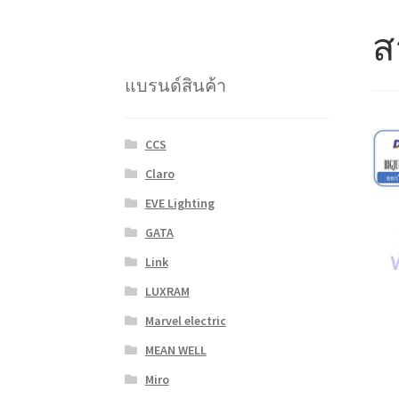
ส
แบรนด์สินค้า
CCS
Claro
EVE Lighting
GATA
Link
LUXRAM
Marvel electric
MEAN WELL
Miro