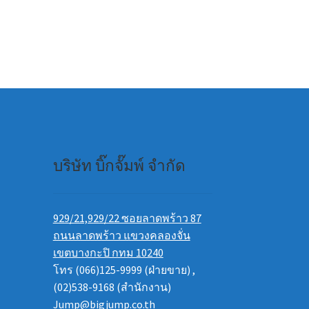
บริษัท บิ๊กจั๊มพ์ จำกัด
929/21,929/22 ซอยลาดพร้าว 87
ถนนลาดพร้าว แขวงคลองจั่น
เขตบางกะปิ กทม 10240
โทร (066)125-9999 (ฝ่ายขาย) ,
(02)538-9168 (สำนักงาน)
Jump@bigjump.co.th