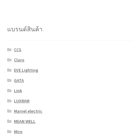
การเลือกหลอดไฟขั้วเกลียว
แบรนด์สินค้า
วิธีการชำระเงิน
การจัดส่งสินค้า
CCS
Claro
EVE Lighting
GATA
Link
LUXRAM
Marvel electric
MEAN WELL
Miro