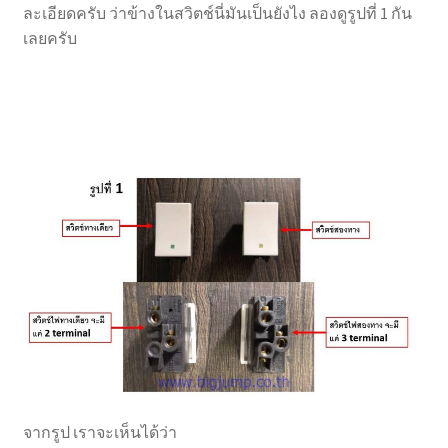
ละเอียดครับ ว่าข้างในสวิตช์นี่มันเป็นยังไง ลองดูรูปที่ 1 กัน
Marvel electric
เลยครับ
Miro
Link
Download Catalog
รับเหมาออกแบบติดตั้ง
Expand
มุมแชร์ความรู้
child
menu
คู่มือการใช้ไฟฟ้าอย่างมีประสิทธิภาพและปลอดภัย
(การไฟฟ้านครหลวง)
มิเตอร์ไฟแรงต่ำของการไฟฟ้านครหลวงมีกี่ขนาด
จากรูป เราจะเห็นได้ว่า