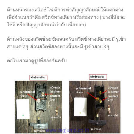
ขนาดเครื่องทำน้ำอุ่นกับการเลือกเบรกเกอร์ลูกย่อย
ด้านหน้าของ สวิตช์ ไฟ มีการทำสัญญาลักษณ์ ให้แตกต่าง
เพื่อจำแนกว่าคือ สวิตช์ทางเดียว หรือสองทาง ( บางยี่ห้อ จะ
ขนาด แอร์ BTU กับการเลือกเบรกเกอร์ลูกย่อย
ใช้สี หรือ สัญญาลักษณ์ กำกับ เพื่อบอก)
ด้านหลังของสวิตช์ จะชัดเจนครับ สวิตช์ ทางเดียวจะมี รูเข้า
ตาราง IP Protection ความหมายตัวเลขกำกับระดับการ
สายแค่ 2 รู ส่วนสวิตช์สองทางนั้นจะมี รูเข้าสาย 3 รู
ป้องกันหลังสัญลักษณ์ IP
ต่อไปเรามาดูรูปที่สองกันครับ
สวิตช์ไฟ ทางเดียว กับ สวิตช์ไฟ 2 ทาง ต่างกันยังไง
รายชื่อมาตรฐาน มอกบังคับ ที่เกี่ยวข้องกับไฟฟ้า
ปลั๊กพ่วงที่คุณภาพดี มันต่างจากปลั๊กพ่วง 69 บาท ยังไง
หนอ
Energy Class Level 3 ที่อยู่บนหน้าเพจเบรกเกอร์ หมายถึง
อะไร