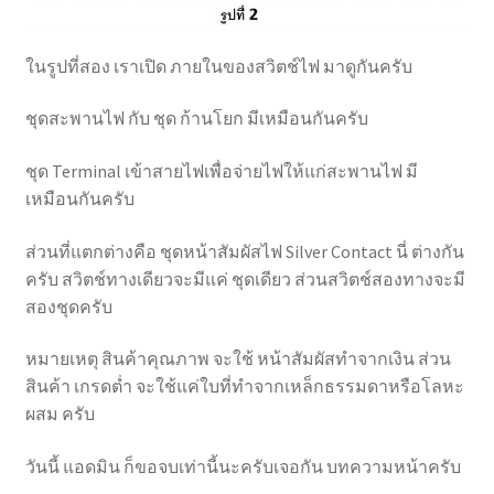
Tripping Curve ของ เบรกเกอร์ ลูกย่อย mcb IEC 898 มี
อะไรบ้างแล้วใช้งานต่างกันอย่างไร
ในรูปที่สอง เราเปิด ภายในของสวิตช์ไฟ มาดูกันครับ
การสาธิตจำลองการติดตั้งเมนกันดูด RCBO2P ถ้าไม่ต่อ
ชุดสะพานไฟ กับ ชุด ก้านโยก มีเหมือนกันครับ
สายกราวด์
ชุด Terminal เข้าสายไฟเพื่อจ่ายไฟให้แก่สะพานไฟ มี
หลอดไฟ LED อุณหภูมิของแสงและการเปรียบเทียบกำลัง
เหมือนกันครับ
วัตต์
ส่วนที่แตกต่างคือ ชุดหน้าสัมผัสไฟ Silver Contact นี่ ต่างกัน
ครับ สวิตช์ทางเดียวจะมีแค่ ชุดเดียว ส่วนสวิตช์สองทางจะมี
การติดตั้งเบรกเกอร์กันไฟดูด 3 รูปแบบ
สองชุดครับ
มาตรฐานการติดตั้ง ไฟฟ้า วสท. 2556 ที่เกี่ยวข้อง กับ
หมายเหตุ สินค้าคุณภาพ จะใช้ หน้าสัมผัสทำจากเงิน ส่วน
อุปกรณ์กันไฟรั่ว/ไฟดูด ตอนที่ 1
สินค้า เกรดต่ำ จะใช้แค่ใบที่ทำจากเหล็กธรรมดาหรือโลหะ
ผสม ครับ
เหตุใดเบรคเกอร์กันไฟดูดถึงต้องตัดไฟเมื่อไฟรั่ว 30mA
วันนี้ แอดมิน ก็ขอจบเท่านี้นะครับเจอกัน บทความหน้าครับ
RCBO กับ RCCB ต่างกันอย่างไร ตอนที่ 1