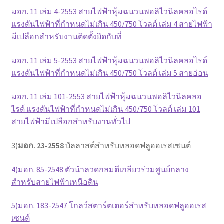
มอก. 11 เล่ม 4-2553 สายไฟฟ้าหุ้มฉนวนพอลิไวนิลคลอไรด์
ขนาดเครื่องทำน้ำอุ่นกับการเลือกเบรกเกอร์ลูกย่อย
แรงดันไฟฟ้าที่กำหนดไม่เกิน 450/750 โวลต์ เล่ม 4 สายไฟฟ้า
มีเปลือกสำหรับงานติดตั้งยึดกับที่
ขนาด แอร์ BTU กับการเลือกเบรกเกอร์ลูกย่อย
มอก. 11 เล่ม 5-2553 สายไฟฟ้าหุ้มฉนวนพอลิไวนิลคลอไรด์
ตาราง IP Protection ความหมายตัวเลขกำกับระดับการ
แรงดันไฟฟ้าที่กำหนดไม่เกิน 450/750 โวลต์ เล่ม 5 สายอ่อน
ป้องกันหลังสัญลักษณ์ IP
มอก. 11 เล่ม 101-2553 สายไฟฟ้าหุ้มฉนวนพอลิไวนิลคลอ
สวิตช์ไฟ ทางเดียว กับ สวิตช์ไฟ 2 ทาง ต่างกันยังไง
ไรด์ แรงดันไฟฟ้าที่กำหนดไม่เกิน 450/750 โวลต์ เล่ม 101
สายไฟฟ้ามีเปลือกสำหรับงานทั่วไป
รายชื่อมาตรฐาน มอกบังคับ ที่เกี่ยวข้องกับไฟฟ้า
3)
มอก. 23-2558
บัลลาสต์สำหรับหลอดฟลูออเรสเซนต์
ปลั๊กพ่วงที่คุณภาพดี มันต่างจากปลั๊กพ่วง 69 บาท ยังไง
4)มอก. 85-2548 ตัวนำลวดกลมตีเกลียวร่วมศูนย์กลาง
หนอ
สำหรับสายไฟฟ้าเหนือดิน
Energy Class Level 3 ที่อยู่บนหน้าเพจเบรกเกอร์ หมายถึง
5)มอก. 183-2547 โกลว์สตาร์ตเตอร์สำหรับหลอดฟลูออเรส
อะไร
เซนต์