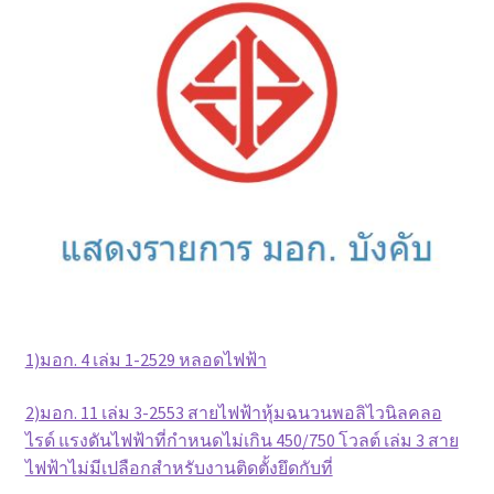
Marvel electric
Miro
Link
Download Catalog
รับเหมาออกแบบติดตั้ง
Expand
มุมแชร์ความรู้
child
1)มอก. 4 เล่ม 1-2529 หลอดไฟฟ้า
menu
คู่มือการใช้ไฟฟ้าอย่างมีประสิทธิภาพและปลอดภัย
(การไฟฟ้านครหลวง)
2)มอก. 11 เล่ม 3-2553 สายไฟฟ้าหุ้มฉนวนพอลิไวนิลคลอ
ไรด์ แรงดันไฟฟ้าที่กำหนดไม่เกิน 450/750 โวลต์ เล่ม 3 สาย
มิเตอร์ไฟแรงต่ำของการไฟฟ้านครหลวงมีกี่ขนาด
ไฟฟ้าไม่มีเปลือกสำหรับงานติดตั้งยึดกับที่