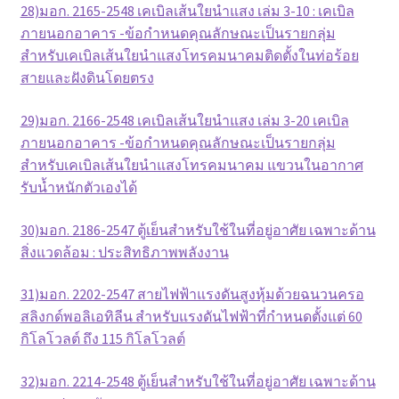
28)มอก. 2165-2548 เคเบิลเส้นใยนำแสง เล่ม 3-10 : เคเบิล
ภายนอกอาคาร -ข้อกำหนดคุณลักษณะเป็นรายกลุ่ม
สำหรับเคเบิลเส้นใยนำแสงโทรคมนาคมติดตั้งในท่อร้อย
สายและฝังดินโดยตรง
29)มอก. 2166-2548 เคเบิลเส้นใยนำแสง เล่ม 3-20 เคเบิล
ภายนอกอาคาร -ข้อกำหนดคุณลักษณะเป็นรายกลุ่ม
สำหรับเคเบิลเส้นใยนำแสงโทรคมนาคม แขวนในอากาศ
รับน้ำหนักตัวเองได้
30)มอก. 2186-2547 ตู้เย็นสำหรับใช้ในที่อยู่อาศัย เฉพาะด้าน
สิ่งแวดล้อม : ประสิทธิภาพพลังงาน
31)มอก. 2202-2547 สายไฟฟ้าแรงดันสูงหุ้มด้วยฉนวนครอ
สลิงกด์พอลิเอทิลีน สำหรับแรงดันไฟฟ้าที่กำหนดตั้งแต่ 60
กิโลโวลต์ ถึง 115 กิโลโวลต์
32)มอก. 2214-2548 ตู้เย็นสำหรับใช้ในที่อยู่อาศัย เฉพาะด้าน