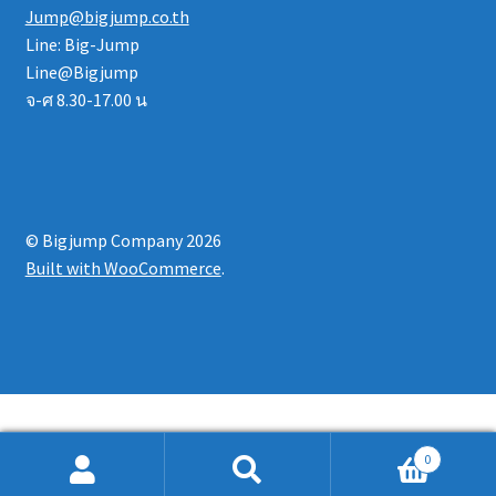
Jump@bigjump.co.th
Line: Big-Jump
Line@Bigjump
จ-ศ 8.30-17.00 น
© Bigjump Company 2026
Built with WooCommerce
.
0
ค้นหา:
ค้นหา