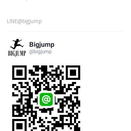
LINE@bigjump