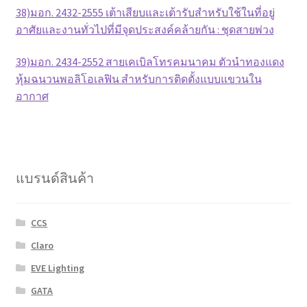
38)มอก. 2432-2555 เต้าเสียบและเต้ารับสำหรับใช้ในที่อยู่
อาศัยและงานทั่วไปที่มีจุดประสงค์คล้ายกัน : ชุดสายพ่วง
39)มอก. 2434-2552 สายเคเบิลโทรคมนาคม ตัวนำทองแดง
หุ้มฉนวนพอลิโอเลฟิน สำหรับการติดตั้งแบบแขวนใน
อากาศ
แบรนด์สินค้า
CCS
Claro
EVE Lighting
GATA