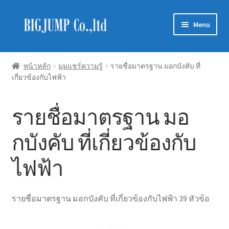
Skip
Skip
Menu
to
to
navigation
content
Schneider Electric
หน้าหลัก
มุมแชร์ความรู้
รายชื่อมาตรฐาน มอกบังคับ ที่
เกี่ยวข้องกับไฟฟ้า
Philips Lighting
EVE Lighting
รายชื่อมาตรฐาน มอ
MEAN WELL
กบังคับ ที่เกี่ยวข้องกับ
ไฟฟ้า
Mitsubishi
LUXRAM
รายชื่อมาตรฐาน มอกบังคับ ที่เกี่ยวข้องกับไฟฟ้า 39 หัวข้อ
GATA